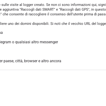
e sulle visite al logger creato. Se non ci sono informazioni qui, sign
one aggiuntiva "Raccogli dati SMART" e "Raccogli dati GPS", in questo
che consente di raccogliere il consenso dell'utente prima di passare 
gliere uno dei domini disponibili. Si noti che il vecchio URL del logg
na
legram o qualsiasi altro messenger
per paese, città, browser e altro ancora