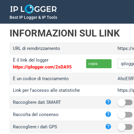
Best IP Logger & IP Tools
INFORMAZIONI SUL LINK
URL di reindirizzamento
https://
È il link del logger
copia
https://iplogger.com/2sDA95
È un codice di tracciamento
AhcE5f
Link per l'accesso alle statistiche
https:/
iplo
Raccogliere dati SMART
wl.g
ed.t
Raccolta del consenso
bc.a
Raccogliere i dati GPS