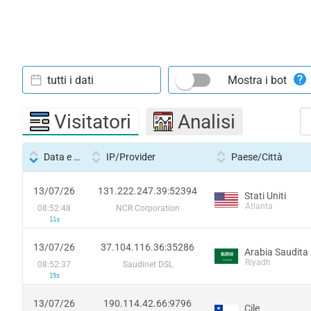
tutti i dati
Mostra i bot
Visitatori
Analisi
Data e ora
IP/Provider
Paese/Città
13/07/26
131.222.247.39:52394
Stati Uniti
Atlanta
08:52:48
NCR Corporation
11s
13/07/26
37.104.116.36:35286
Arabia Saudita
Riyadh
08:52:37
Saudinet DSL
19s
13/07/26
190.114.42.66:9796
Cile