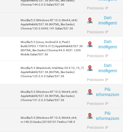
AppleWebKit/537.36 (KHTML, like Gecko)
Chrome/144.0.0.0 Safari/537.36
Precisione: IP
Dati
Mozilla/5.0 (Windows NT 10.0; Win64; x64)
intelligenti
AppleWebKit/537.36 (KHTML, like Gecko)
Chrome/133.0.6943.141 Safari/537.36
Precisione: IP
Dati
Mozilla/5.0 (Linux; Android 8.0; Pixel 2
intelligenti
Build/OPD3.170816.012) AppleWebKit/537.36
(KHTML, like Gecko) Chrome/44.0.4031.1209
Mobile Safari/537.36
Precisione: IP
Dati
Mozilla/5.0 (Macintosh; Intel Mac OS X 10_15_7)
intelligenti
AppleWebKit/537.36 (KHTML, like Gecko)
Chrome/120.0.0.0 Safari/537.36
Precisione: IP
Più
Mozilla/5.0 (Windows NT 10.0; Win64; x64)
informazioni
AppleWebKit/537.36 (KHTML, like Gecko)
Chrome/131.0.0.0 Safari/537.36
Precisione: IP
Più
informazioni
Mozilla/5.0 (Windows NT 10.0; Win64; x64;
rv:148.0) Gecko/20100101 Firefox/148.0
Precisione: IP