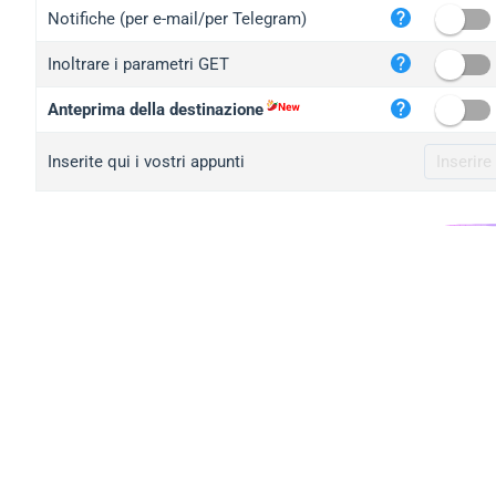
iplo
Notifiche (per e-mail/per Telegram)
mape
Inoltrare i parametri GET
iplo
2no.
Anteprima della destinazione
yip.
Inserite qui i vostri appunti
iplo
iplo
iplo