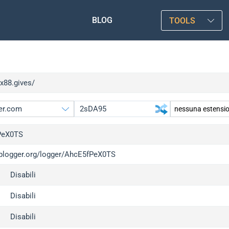
BLOG
TOOLS
xx88.gives/
PeX0TS
/iplogger.org/logger/AhcE5fPeX0TS
gger.org
Disabili
l
c
Disabili
x
Disabili