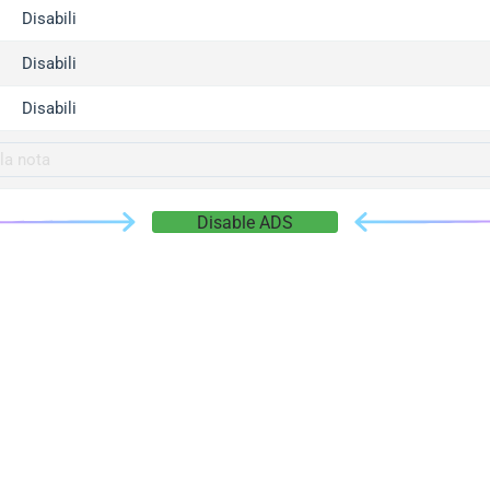
gger.com
Disabili
r.info
Disabili
gger.co
co
Disabili
su
gger.info
g.co
Disable ADS
gger.cn