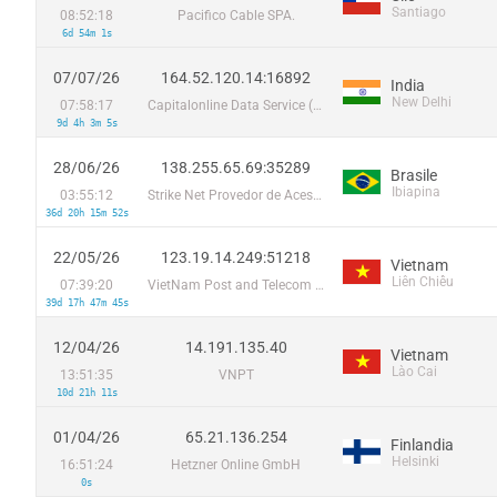
Santiago
08:52:18
Pacifico Cable SPA.
6d 54m 1s
07/07/26
164.52.120.14:16892
India
New Delhi
07:58:17
Capitalonline Data Service (HK) Co
9d 4h 3m 5s
28/06/26
138.255.65.69:35289
Brasile
Ibiapina
03:55:12
Strike Net Provedor de Acesso a Internet
36d 20h 15m 52s
22/05/26
123.19.14.249:51218
Vietnam
Liên Chiểu
07:39:20
VietNam Post and Telecom Corporation
39d 17h 47m 45s
12/04/26
14.191.135.40
Vietnam
Lào Cai
13:51:35
VNPT
10d 21h 11s
01/04/26
65.21.136.254
Finlandia
Helsinki
16:51:24
Hetzner Online GmbH
0s