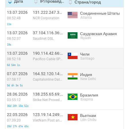
Дата
IP/провайдер
Страна/город
13.07.2026
131.222.247.39:52394
Соединенные Штаты
Atlanta
08:52:48
NCR Corporation
11s
13.07.2026
37.104.116.36:35286
Саудовская Аравия
Riyadh
08:52:37
Saudinet DSL
19s
13.07.2026
190.114.42.66:9796
Чили
Santiago
08:52:18
Pacifico Cable SPA.
6d 54m 1s
07.07.2026
164.52.120.14:16892
Индия
New Delhi
07:58:17
Capitalonline Data Service (HK) Co
9d 4h 3m 5s
28.06.2026
138.255.65.69:35289
Бразилия
Ibiapina
03:55:12
Strike Net Provedor de Acesso a Internet
36d 20h 15m 52s
22.05.2026
123.19.14.249:51218
Вьетнам
Liên Chiểu
07:39:20
VietNam Post and Telecom Corporation
39d 17h 47m 45s