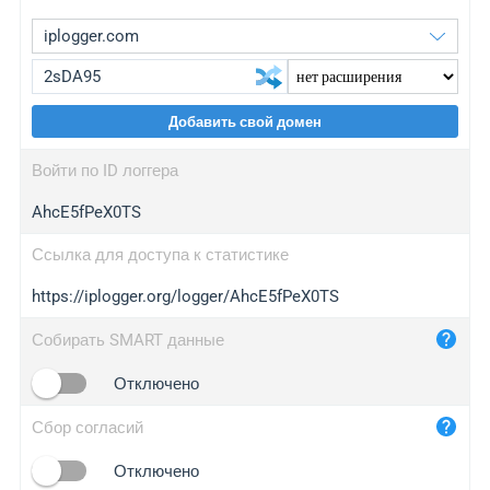
Добавить свой домен
iplogger.org
upgrade
Войти по ID логгера
wl.gl
upgrade
AhcE5fPeX0TS
ed.tc
upgrade
bc.ax
upgrade
Ссылка для доступа к статистике
https://iplogger.org/logger/AhcE5fPeX0TS
iplogger.com
maper.info
Собирать SMART данные
iplogger.co
Отключено
2no.co
Сбор согласий
yip.su
iplogger.info
Отключено