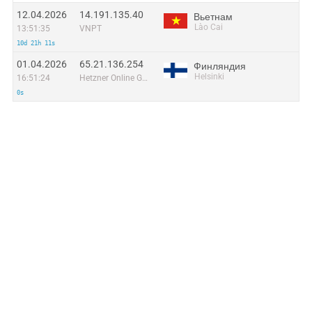
12.04.2026
14.191.135.40
Вьетнам
Lào Cai
13:51:35
VNPT
10d 21h 11s
01.04.2026
65.21.136.254
Финляндия
Helsinki
16:51:24
Hetzner Online GmbH
0s