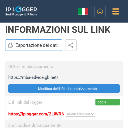
Best IP Logger & IP Tools
INFORMAZIONI SUL LINK
Esportazione dei dati
URL di reindirizzamento
https://mba-advice.gb.net/
Modifica dell'URL di reindirizzamento
È il link del logger
copia
https://iplogger.com/2LiWR6
È un codice di tracciamento