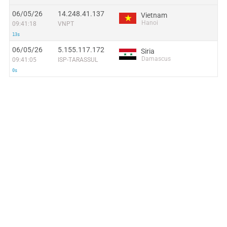
06/05/26
14.248.41.137
Vietnam
Hanoi
09:41:18
VNPT
13s
06/05/26
5.155.117.172
Siria
Damascus
09:41:05
ISP-TARASSUL
0s