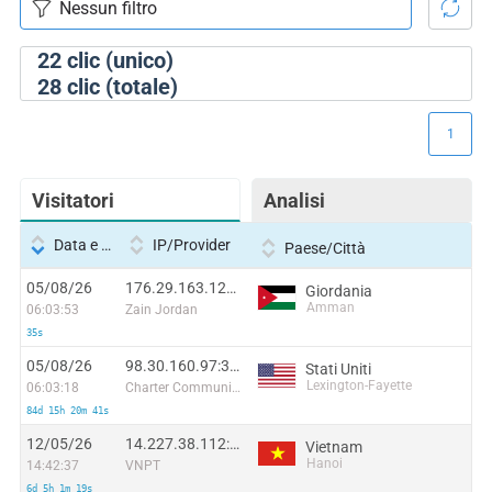
22
clic (unico)
28
clic (totale)
1
Visitatori
Analisi
Data e ora
IP/Provider
Paese/Città
05/08/26
176.29.163.129:13339
Giordania
Amman
06:03:53
Zain Jordan
35s
05/08/26
98.30.160.97:37538
Stati Uniti
Lexington-Fayette
06:03:18
Charter Communications
84d 15h 20m 41s
12/05/26
14.227.38.112:43021
Vietnam
Hanoi
14:42:37
VNPT
6d 5h 1m 19s