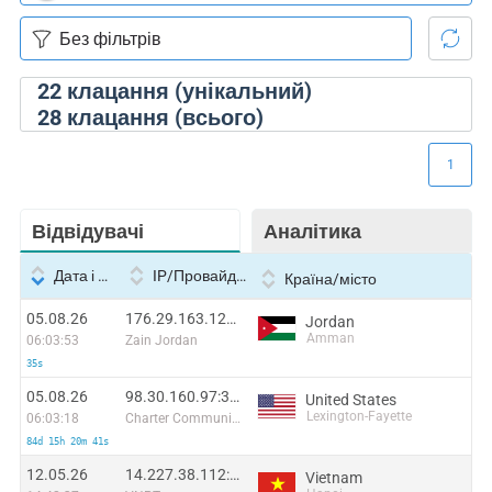
22
клацання (унікальний)
28
клацання (всього)
1
Відвідувачі
Аналітика
Дата і час
IP/Провайдер
Країна/місто
05.08.26
176.29.163.129:13339
Jordan
Amman
06:03:53
Zain Jordan
35s
05.08.26
98.30.160.97:37538
United States
Lexington-Fayette
06:03:18
Charter Communications
84d 15h 20m 41s
12.05.26
14.227.38.112:43021
Vietnam