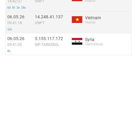
Hanoi
14:42:37
VNPT
6d 5h 1m 19s
06.05.26
14.248.41.137
Vietnam
Hanoi
09:41:18
VNPT
13s
06.05.26
5.155.117.172
Syria
Damascus
09:41:05
ISP-TARASSUL
0s