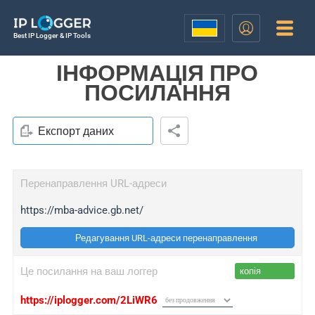
Best IP Logger & IP Tools
ІНФОРМАЦІЯ ПРО
ПОСИЛАННЯ
Експорт даних
Перенаправлення URL-адреси
https://mba-advice.gb.net/
Редагування URL-адреси перенаправлення
Це посилання на ваш логгер
копія
https://iplogger.com/2LiWR6