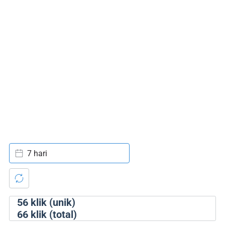
7 hari
56
klik (unik)
66
klik (total)