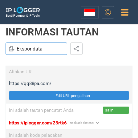
Best IP Logger & IP Tools
INFORMASI TAUTAN
Ekspor data
Alihkan URL
https://qq88pa.com/
Edit URL pengalihan
Ini adalah tautan pencatat Anda
salin
https://iplogger.com/23rtk6
Ini adalah kode pelacakan