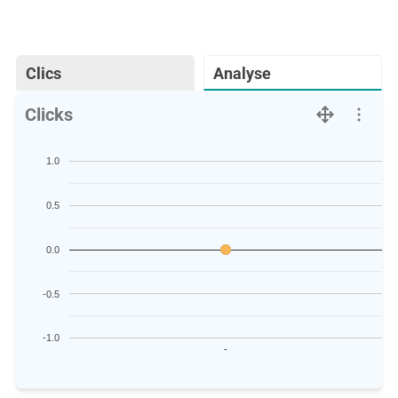
Clics
Analyse
Clicks
1.0
0.5
0.0
-0.5
-1.0
-