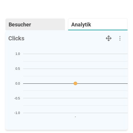
Besucher
Analytik
Clicks
1.0
0.5
0.0
-0.5
-1.0
-