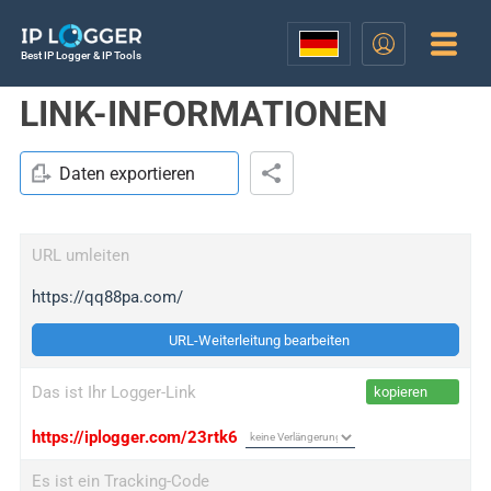
Best IP Logger & IP Tools
LINK-INFORMATIONEN
Daten exportieren
URL umleiten
https://qq88pa.com/
URL-Weiterleitung bearbeiten
Das ist Ihr Logger-Link
kopieren
https://iplogger.com/23rtk6
Es ist ein Tracking-Code