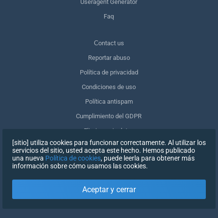
Useragent Generator
Faq
Сontact us
Reportar abuso
Política de privacidad
Condiciones de uso
Política antispam
Cumplimiento del GDPR
Eliminar mis datos
[sitio] utiliza cookies para funcionar correctamente. Al utilizar los
Retirar el consentimiento
servicios del sitio, usted acepta este hecho. Hemos publicado
una nueva
Política de cookies
, puede leerla para obtener más
información sobre cómo usamos las cookies.
REGISTRARSE
Aceptar y cerrar
X
INICIAR SESIÓN