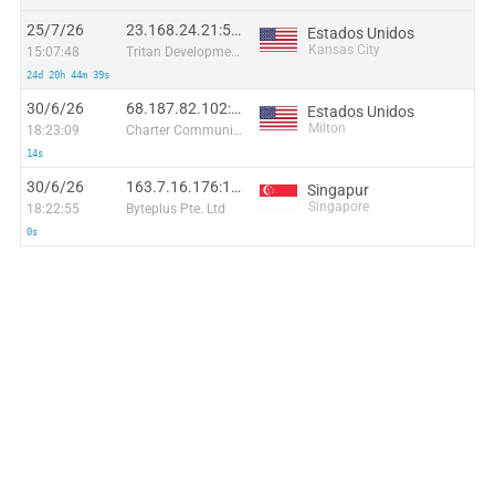
25/7/26
23.168.24.21:55878
Estados Unidos
Kansas City
15:07:48
Tritan Development
24d 20h 44m 39s
30/6/26
68.187.82.102:48048
Estados Unidos
Milton
18:23:09
Charter Communications
14s
30/6/26
163.7.16.176:16635
Singapur
Singapore
18:22:55
Byteplus Pte. Ltd
0s