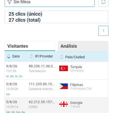
25
clics (único)
27
clics (total)
1
Visitantes
Análisis
Date
IP/Provider
País/Ciudad
9/8/26
88.236.11.96:34100
Turquía
Ümraniye
1:01:55
TurkTelecom
3d 14h 2m 27s
5/8/26
111.235.80.101:48292
Filipinas
Paranaque City
10:59:28
Cablelink Internet Sservices Inc
14s
5/8/26
62.212.55.157:61165
Georgia
T'erjola
10:59:14
EGRISI
10d 19h 51m 26s