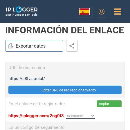
Best IP Logger & IP Tools
INFORMACIÓN DEL ENLACE
Exportar datos
URL de redirección
https://s8tv.social/
Editar URL de redireccionamiento
Es el enlace de tu registrador
copiar
https://iplogger.com/2og0t3
Es un código de seguimiento