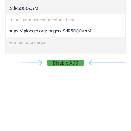
tSdR5OQOszrM
Enlace para acceso a estadísticas
https://iplogger.org/logger/tSdR5OQOszrM
Pon tus notas aquí
Disable ADS