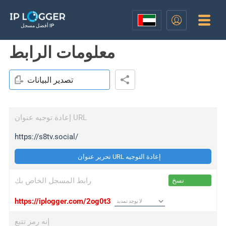
أفضل مسجل IP
معلومات الرابط
تصدير البيانات
إعادة توجيه عنوان URL
https://s8tv.social/
تحرير عنوان URL إعادة التوجيه
رابط المسجل الخاص بك
نسخ
https://iplogger.com/2og0t3
إنه رمز تتبع