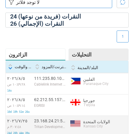
النقرات (فريدة من نوعها)
24
النقرات (الإجمالي)
26
1
التحليلات
الزائرون
بروتوكول الإنترنت/المزود
التاريخ والوقت
البلد/المدينة
111.235.80.101:48292
٥‏/٨‏/٢٠٢٦
الفلبين
Paranaque City
Cablelink Internet Sservices Inc
١٠:٥٩:٢٨ ص
14s
62.212.55.157:61165
٥‏/٨‏/٢٠٢٦
جورجيا
T'erjola
EGRISI
١٠:٥٩:١٤ ص
10d 19h 51m 26s
23.168.24.21:55878
٢٥‏/٧‏/٢٠٢٦
الولايات المتحدة
Kansas City
Tritan Development
٣:٠٧:٤٨ م
24d 20h 44m 39s