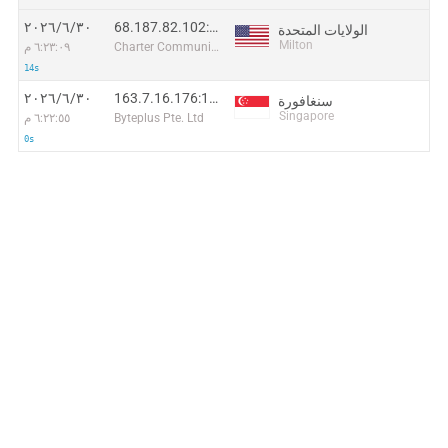
68.187.82.102:48048
٣٠‏/٦‏/٢٠٢٦
الولايات المتحدة
Milton
Charter Communications
٦:٢٣:٠٩ م
14s
163.7.16.176:16635
٣٠‏/٦‏/٢٠٢٦
سنغافورة
Singapore
Byteplus Pte. Ltd
٦:٢٢:٥٥ م
0s