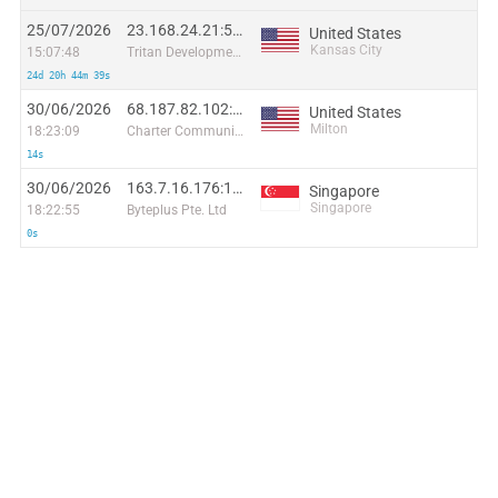
25/07/2026
23.168.24.21:55878
United States
Kansas City
15:07:48
Tritan Development
24d 20h 44m 39s
30/06/2026
68.187.82.102:48048
United States
Milton
18:23:09
Charter Communications
14s
30/06/2026
163.7.16.176:16635
Singapore
Singapore
18:22:55
Byteplus Pte. Ltd
0s