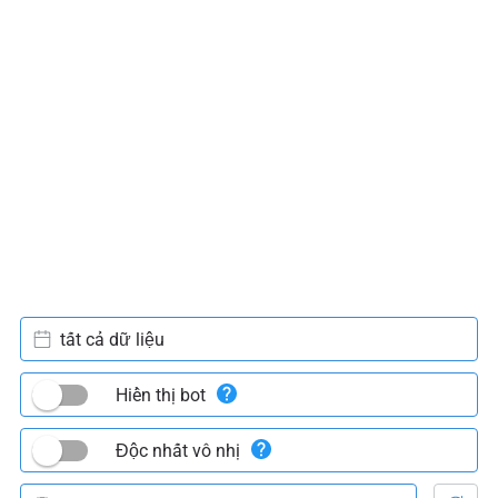
tất cả dữ liệu
Hiển thị bot
Độc nhất vô nhị