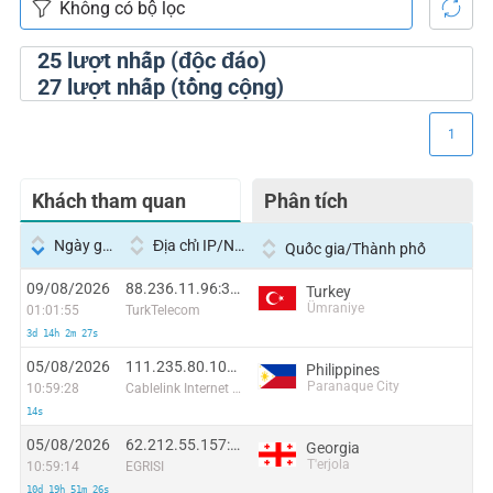
25
lượt nhấp (độc đáo)
27
lượt nhấp (tổng cộng)
1
Khách tham quan
Phân tích
Ngày giờ
Địa chỉ IP/Nhà cung cấp dịch vụ
Quốc gia/Thành phố
09/08/2026
88.236.11.96:34100
Turkey
Ümraniye
01:01:55
TurkTelecom
3d 14h 2m 27s
05/08/2026
111.235.80.101:48292
Philippines
Paranaque City
10:59:28
Cablelink Internet Sservices Inc
14s
05/08/2026
62.212.55.157:61165
Georgia
T'erjola
10:59:14
EGRISI
10d 19h 51m 26s