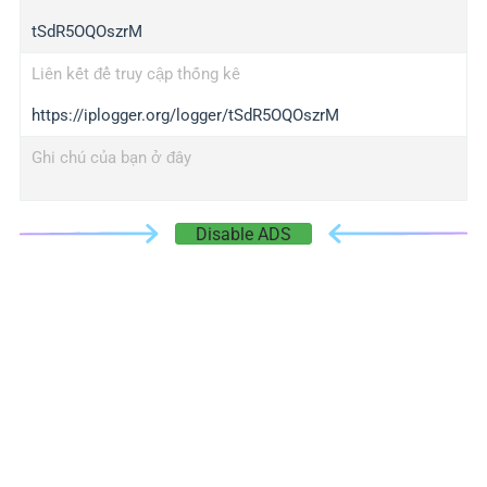
tSdR5OQOszrM
Liên kết để truy cập thống kê
https://iplogger.org/logger/tSdR5OQOszrM
Ghi chú của bạn ở đây
Disable ADS