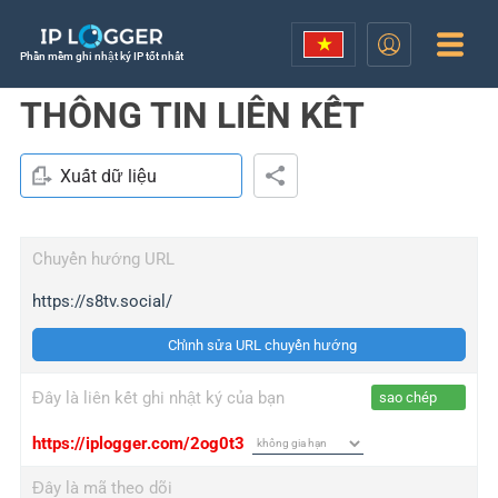
Phần mềm ghi nhật ký IP tốt nhất
THÔNG TIN LIÊN KẾT
Xuất dữ liệu
Chuyển hướng URL
https://s8tv.social/
Chỉnh sửa URL chuyển hướng
Đây là liên kết ghi nhật ký của bạn
sao chép
https://iplogger.com/2og0t3
Đây là mã theo dõi