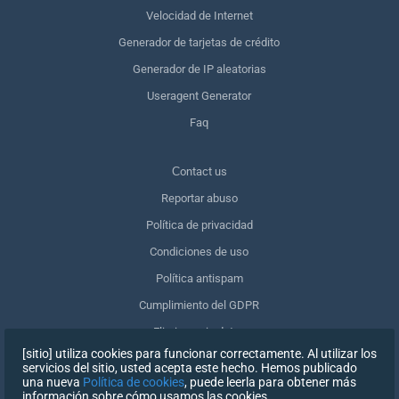
Velocidad de Internet
Generador de tarjetas de crédito
Generador de IP aleatorias
Useragent Generator
Faq
Сontact us
Reportar abuso
Política de privacidad
Condiciones de uso
Política antispam
Cumplimiento del GDPR
Eliminar mis datos
[sitio] utiliza cookies para funcionar correctamente. Al utilizar los
Retirar el consentimiento
servicios del sitio, usted acepta este hecho. Hemos publicado
una nueva
Política de cookies
, puede leerla para obtener más
información sobre cómo usamos las cookies.