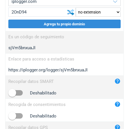
Agrega tu propio dominio
iplogger.org
upgrade
Es un código de seguimiento
wl.gl
upgrade
sjVm5bnxuaJI
ed.tc
upgrade
bc.ax
upgrade
Enlace para acceso a estadísticas
https://iplogger.org/logger/sjVm5bnxuaJI
iplogger.com
maper.info
Recopilar datos SMART
iplogger.co
Deshabilitado
2no.co
Recogida de consentimientos
yip.su
iplogger.info
Deshabilitado
iplog.co
Recopilar datos GPS