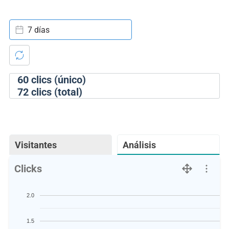
7 días
60
clics (único)
72
clics (total)
Visitantes
Análisis
Clicks
2.0
1.5