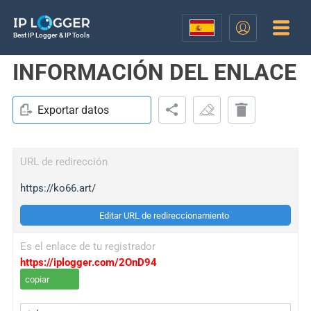
Best IP Logger & IP Tools
INFORMACIÓN DEL ENLACE
Exportar datos
URL de redirección
https://ko66.art/
Editar URL de redireccionamiento
Es el enlace de tu registrador
https://iplogger.com/2OnD94
copiar