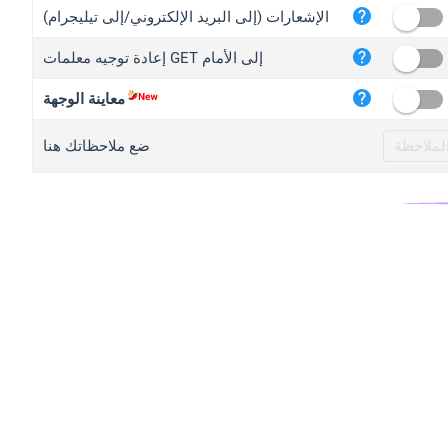
iplo
الإشعارات (إلى البريد الإلكتروني/إلى تيليجرام)
mape
إعادة توجيه معلمات GET إلى الأمام
iplo
2no.
معاينة الوجهة
yip.
ضع ملاحظاتك هنا
iplo
iplo
iplo