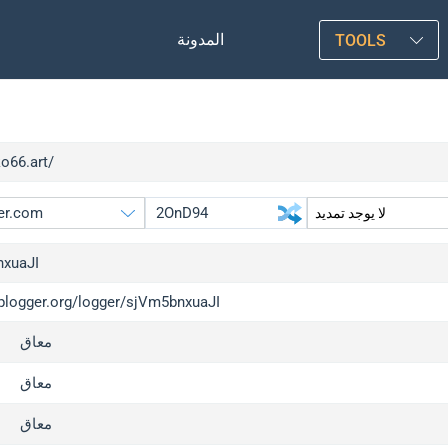
المدونة
TOOLS
ko66.art/
xuaJI
iplogger.org/logger/sjVm5bnxuaJI
gger.org
upgrade
معاق
l
upgrade
c
upgrade
معاق
x
upgrade
معاق