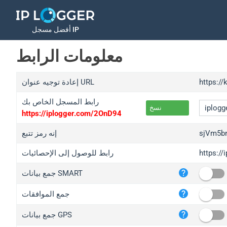
أفضل مسجل IP
معلومات الرابط
https://
إعادة توجيه عنوان URL
رابط المسجل الخاص بك
نسخ
https://iplogger.com/2OnD94
sjVm5bn
إنه رمز تتبع
https://
رابط للوصول إلى الإحصائيات
iplo
جمع بيانات SMART
wl.g
ed.t
جمع الموافقات
bc.a
جمع بيانات GPS