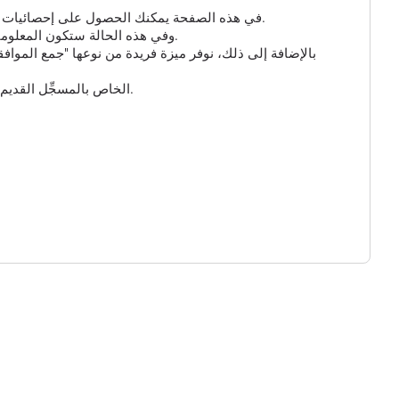
في هذه الصفحة يمكنك الحصول على إحصائيات مفصلة عن الزيارات إلى مسجلك الذي تم إنشاؤه. إذا لم تكن هناك معلومات هنا، فهذا يعني أنه لم ينقر أحد على الرابط الخاص بك حتى الآن.
بالنسبة للروابط القصيرة ومسجل GPS، يمكنك تمكين الخيار الإضافي "جمع البيانات الذكية" و "جمع بيانات GPS"، وفي هذه الحالة ستكون المعلومات حول الزائر أكثر تفصيلاً.
بالإضافة إلى ذلك، نوفر ميزة فريدة من نوعها "جمع المواف
وأخيراً، يمكنك تخصيص عنوان URL للرابط القصير الخاص بك واختيار أحد النطاقات المتاحة. يُرجى ملاحظة أن عنوان URL الخاص بالمسجِّل القديم لن يعمل بعد الآن.