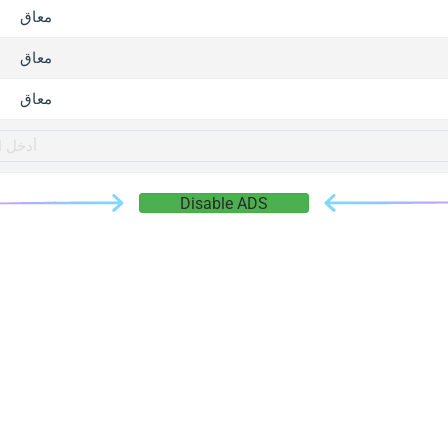
gger.com
معاق
r.info
معاق
gger.co
co
معاق
su
gger.info
g.co
Disable ADS
gger.cn