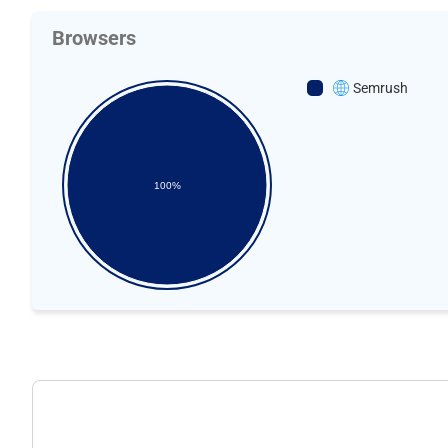
Browsers
Semrush
100%