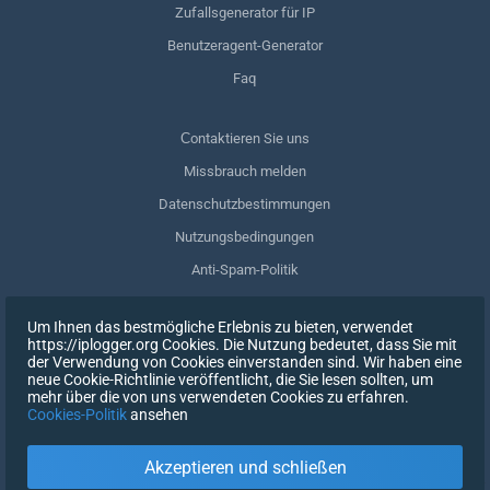
Zufallsgenerator für IP
Benutzeragent-Generator
Faq
Сontaktieren Sie uns
Missbrauch melden
Datenschutzbestimmungen
Nutzungsbedingungen
Anti-Spam-Politik
GDPR-Einhaltung
Um Ihnen das bestmögliche Erlebnis zu bieten, verwendet
Meine Daten löschen
https://iplogger.org Cookies. Die Nutzung bedeutet, dass Sie mit
der Verwendung von Cookies einverstanden sind. Wir haben eine
Zustimmung zurückziehen
neue Cookie-Richtlinie veröffentlicht, die Sie lesen sollten, um
mehr über die von uns verwendeten Cookies zu erfahren.
Cookies-Politik
ansehen
REGISTRIEREN SIE SICH
Akzeptieren und schließen
X
EINTRAGEN