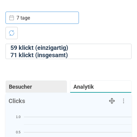
7 tage
59
klickt (einzigartig)
71
klickt (insgesamt)
Besucher
Analytik
Clicks
1.0
0.5