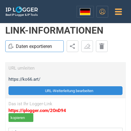
Best IP Logger & IP Tools
LINK-INFORMATIONEN
Daten exportieren
URL umleiten
https://ko66.art/
URL-Weiterleitung bearbeiten
Das ist Ihr Logger-Link
https://iplogger.com/2OnD94
kopieren