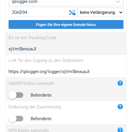
Fügen Sie Ihre eigene Domain hinzu
iplogger.org
upgrade
Es ist ein Tracking-Code
wl.gl
upgrade
sjVm5bnxuaJI
ed.tc
upgrade
bc.ax
upgrade
Link für den Zugang zu den Statistiken
https://iplogger.org/logger/sjVm5bnxuaJI
iplogger.com
maper.info
SMART-Daten sammeln
iplogger.co
Behinderte
2no.co
Einholung der Zustimmung
yip.su
iplogger.info
Behinderte
iplog.co
GPS-Daten sammeln