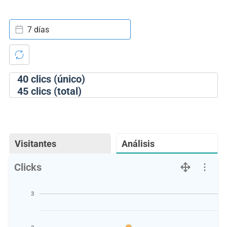
7 días
40
clics (único)
45
clics (total)
Visitantes
Análisis
Clicks
3