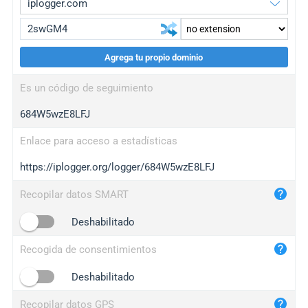
Agrega tu propio dominio
iplogger.org
upgrade
Es un código de seguimiento
wl.gl
upgrade
684W5wzE8LFJ
ed.tc
upgrade
bc.ax
upgrade
Enlace para acceso a estadísticas
https://iplogger.org/logger/684W5wzE8LFJ
iplogger.com
maper.info
Recopilar datos SMART
iplogger.co
Deshabilitado
2no.co
Recogida de consentimientos
yip.su
iplogger.info
Deshabilitado
iplog.co
Recopilar datos GPS