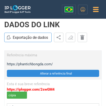
Best IP Logger & IP Tools
DADOS DO LINK
Exportação de dados
Referência máxima
https://phantichbongda.com/
Alterar a referência final
Esta é sua breve referência
https://iplogger.com/2swGM4
cópia