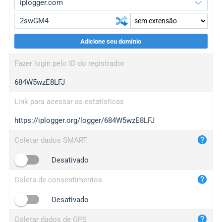
Adicione seu domínio
iplogger.org
upgrade
Fazer login pelo ID do registrador
wl.gl
upgrade
684W5wzE8LFJ
ed.tc
upgrade
bc.ax
upgrade
Link para acessar as estatísticas
https://iplogger.org/logger/684W5wzE8LFJ
iplogger.com
maper.info
Coletar dados SMART
iplogger.co
Desativado
2no.co
Coleta de consentimentos
yip.su
iplogger.info
Desativado
iplog.co
Coletar dados de GPS