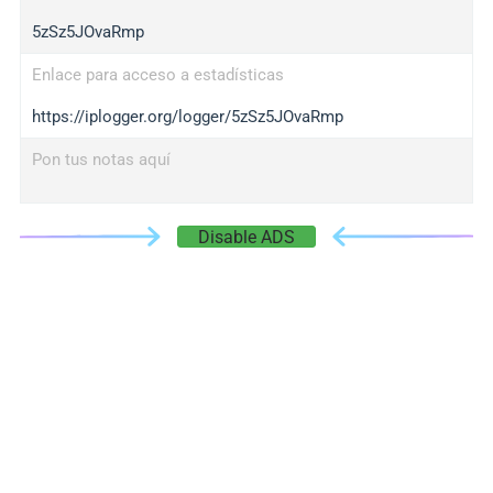
5zSz5JOvaRmp
Enlace para acceso a estadísticas
https://iplogger.org/logger/5zSz5JOvaRmp
Pon tus notas aquí
Disable ADS