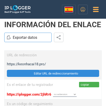
Best IP Logger & IP Tools
INFORMACIÓN DEL ENLACE
Exportar datos
URL de redirección
https://keonhacai18.pro/
Editar URL de redireccionamiento
Es el enlace de tu registrador
copiar
https://iplogger.com/2jhRr6
Es un código de seguimiento