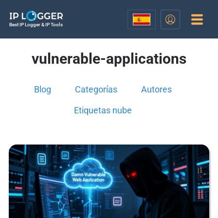
Best IP Logger & IP Tools
vulnerable-applications
Blog
Categorías
Autores
Etiquetas nube