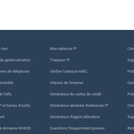
 lien
Mon adresse IP
Con
 de géolocalisation
Traqueur IP
Sig
méro de téléphone
Vérifier l'adresse MAC
Poli
invisible
Vitesse de l'internet
Cond
de l'URL
Générateur de cartes de crédit
Pol
 et barres d'outils
Générateur aléatoire d'adresses IP
Con
ent
Générateur d'agent utilisateur
Sup
de domaine WHOIS
Questions fréquemment posées
Ret