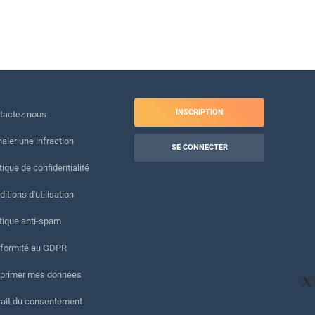
INSCRIPTION
tactez nous
naler une infraction
SE CONNECTER
tique de confidentialité
itions d'utilisation
itique anti-spam
formité au GDPR
primer mes données
X
rait du consentement