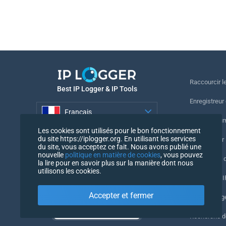
Raccourcir le
Best IP Logger & IP Tools
Enregistreur
Français
Suivre le nu
Les cookies sont utilisés pour le bon fonctionnement
Français
du site https://iplogger.org. En utilisant les services
Enregistreur 
du site, vous acceptez ce fait. Nous avons publié une
nouvelle
politique en matière de cookies
, vous pouvez
Vérification 
la lire pour en savoir plus sur la manière dont nous
utilisons les cookies.
Compteurs IP
Accepter et fermer
Mon UserAg
Recherche 