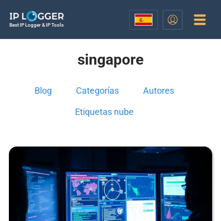
Best IP Logger & IP Tools
singapore
Blog
Categorías
Autores
Etiquetas nube