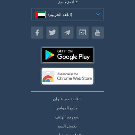
أفضل مسجل IP
(اللغة العربية)
(اللغة العربية)
تقصير عنوان URL
متتبع المواقع
تتبع رقم الهاتف
بكسل التتبع