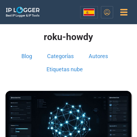
Best IP Logger & IP Tools
roku-howdy
Blog
Categorías
Autores
Etiquetas nube