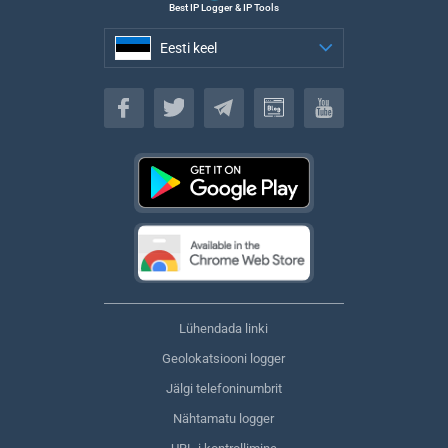
Best IP Logger & IP Tools
Eesti keel
Eesti keel
Lühendada linki
Geolokatsiooni logger
Jälgi telefoninumbrit
Nähtamatu logger