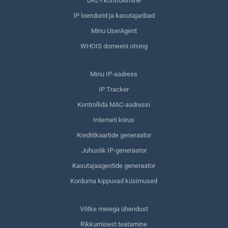
URL-i kontrollimine
IP loendurid ja kasutajaribad
Minu UserAgent
WHOIS domeeni otsing
Minu IP-aadress
IP Tracker
Kontrollida MAC-aadressi
Interneti kiirus
Krediitkaartide generaator
Juhuslik IP-generaator
Kasutajaagentide generaator
Korduma kippuvad küsimused
Võtke meiega ühendust
Rikkumisest teatamine