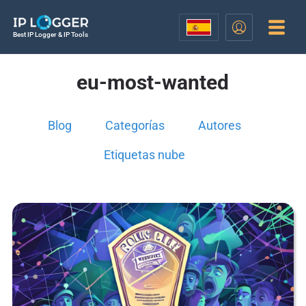
Best IP Logger & IP Tools
eu-most-wanted
Blog
Categorías
Autores
Etiquetas nube