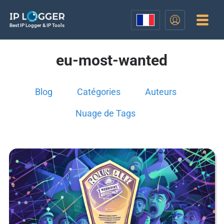
Best IP Logger & IP Tools
eu-most-wanted
Blog
Catégories
Auteurs
Nuage de Tags