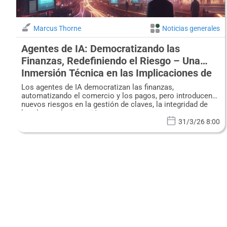
Marcus Thorne
Noticias generales
Agentes de IA: Democratizando las
Finanzas, Redefiniendo el Riesgo – Una
Inmersión Técnica en las Implicaciones de
Ciberseguridad
Los agentes de IA democratizan las finanzas,
automatizando el comercio y los pagos, pero introducen
nuevos riesgos en la gestión de claves, la integridad de
los datos y la ejecución segura.
31/3/26 8:00