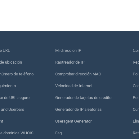
de URL
Mi dirección IP
Сon
de ubicación
Rastreador de IP
Rep
 número de teléfono
Comprobar dirección MAC
Pol
guimiento
Velocidad de Internet
Con
r de URL seguro
Generador de tarjetas de crédito
Pol
 and Userbars
Generador de IP aleatorias
Cum
nt
Useragent Generator
Eli
de dominios WHOIS
Faq
Ret