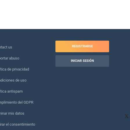
REGISTRARSE
tact us
ortar abuso
INICIAR SESIÓN
ítica de privacidad
diciones de uso
ítica antispam
plimiento del GDPR
minar mis datos
X
irar el consentimiento