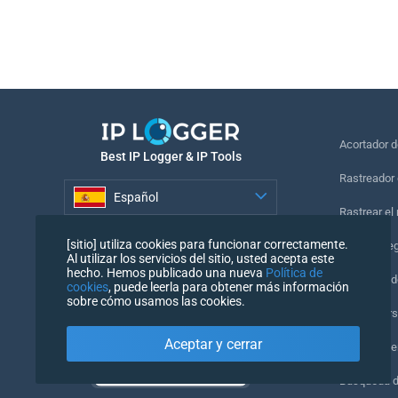
Acortador 
Best IP Logger & IP Tools
Rastreador 
Español
Rastrear el
Español
[sitio] utiliza cookies para funcionar correctamente.
Píxel de se
Al utilizar los servicios del sitio, usted acepta este
hecho. Hemos publicado una nueva
Política de
Comprobado
cookies
, puede leerla para obtener más información
sobre cómo usamos las cookies.
IP Counters
Aceptar y cerrar
Mi UserAge
Búsqueda 