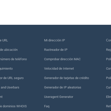
de URL
Mi dirección IP
Сon
de ubicación
Rastreador de IP
Rep
 número de teléfono
Comprobar dirección MAC
Pol
guimiento
Velocidad de Internet
Con
r de URL seguro
Generador de tarjetas de crédito
Pol
 and Userbars
Generador de IP aleatorias
Cum
nt
Useragent Generator
Eli
de dominios WHOIS
Faq
Ret