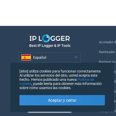
Acortador 
Best IP Logger & IP Tools
Rastreador 
Español
Rastrear el
Español
[sitio] utiliza cookies para funcionar correctamente.
Píxel de se
Al utilizar los servicios del sitio, usted acepta este
hecho. Hemos publicado una nueva
Política de
Comprobado
cookies
, puede leerla para obtener más información
sobre cómo usamos las cookies.
IP Counters
Aceptar y cerrar
Mi UserAge
Búsqueda 