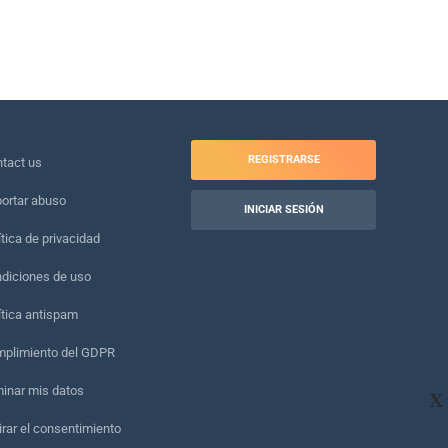
REGISTRARSE
tact us
ortar abuso
INICIAR SESIÓN
ítica de privacidad
diciones de uso
ítica antispam
plimiento del GDPR
minar mis datos
X
irar el consentimiento