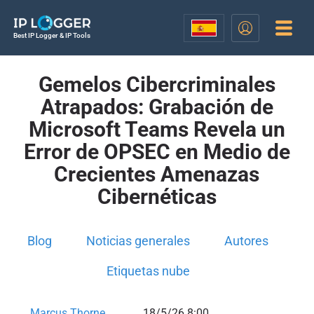
Best IP Logger & IP Tools
Gemelos Cibercriminales
Atrapados: Grabación de
Microsoft Teams Revela un
Error de OPSEC en Medio de
Crecientes Amenazas
Cibernéticas
Blog
Noticias generales
Autores
Etiquetas nube
Marcus Thorne
18/5/26 8:00