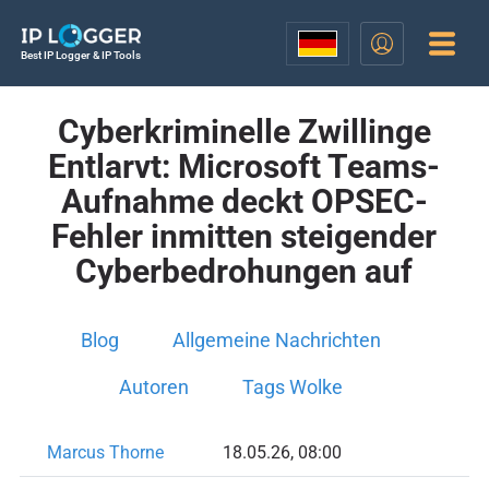
Best IP Logger & IP Tools
Cyberkriminelle Zwillinge
Entlarvt: Microsoft Teams-
Aufnahme deckt OPSEC-
Fehler inmitten steigender
Cyberbedrohungen auf
Blog
Allgemeine Nachrichten
Autoren
Tags Wolke
Marcus Thorne
18.05.26, 08:00