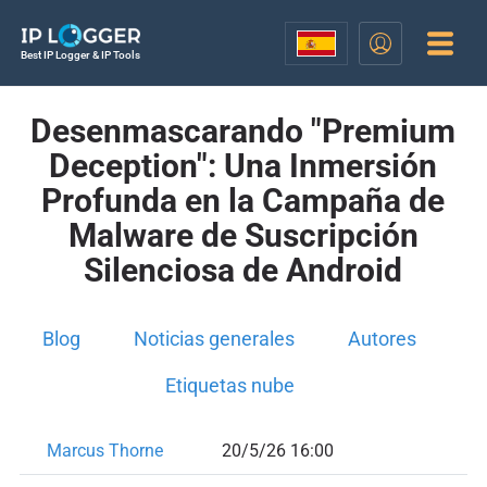
Best IP Logger & IP Tools
Desenmascarando "Premium
Deception": Una Inmersión
Profunda en la Campaña de
Malware de Suscripción
Silenciosa de Android
Blog
Noticias generales
Autores
Etiquetas nube
Marcus Thorne
20/5/26 16:00