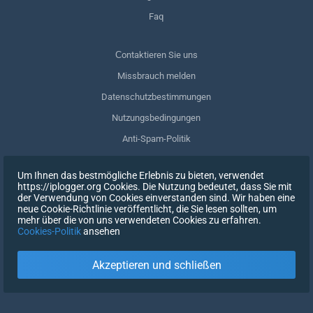
Faq
Сontaktieren Sie uns
Missbrauch melden
Datenschutzbestimmungen
Nutzungsbedingungen
Anti-Spam-Politik
GDPR-Einhaltung
Um Ihnen das bestmögliche Erlebnis zu bieten, verwendet
Meine Daten löschen
https://iplogger.org Cookies. Die Nutzung bedeutet, dass Sie mit
der Verwendung von Cookies einverstanden sind. Wir haben eine
Zustimmung zurückziehen
neue Cookie-Richtlinie veröffentlicht, die Sie lesen sollten, um
mehr über die von uns verwendeten Cookies zu erfahren.
Cookies-Politik
ansehen
REGISTRIEREN SIE SICH
Akzeptieren und schließen
X
EINTRAGEN