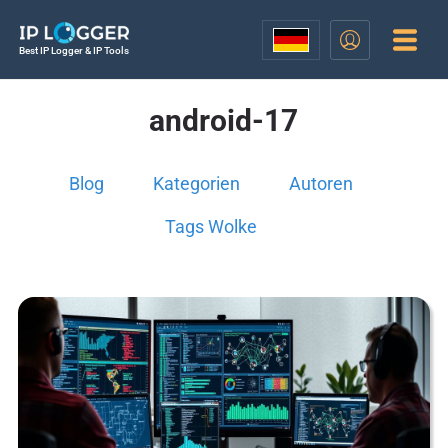
Best IP Logger & IP Tools
android-17
Blog
Kategorien
Autoren
Tags Wolke