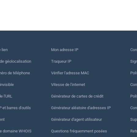
 lien
Mon adresse IP
Con
 de géolocalisation
Traqueur IP
Sig
méro de téléphone
Vérifier l'adresse MAC
Poli
invisible
Vitesse de l'internet
Cond
de l'URL
Générateur de cartes de crédit
Pol
 et barres d'outils
Générateur aléatoire d'adresses IP
Con
ent
Générateur d'agent utilisateur
Sup
de domaine WHOIS
Questions fréquemment posées
Ret