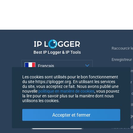
Raccourcir le
Best IP Logger & IP Tools
Enregistreur
Français
Suivre le nu
Les cookies sont utilisés pour le bon fonctionnement
Français
du site https://iplogger.org. En utilisant les services
Enregistreur 
du site, vous acceptez ce fait. Nous avons publié une
nouvelle
politique en matière de cookies
, vous pouvez
Vérification 
la lire pour en savoir plus sur la manière dont nous
utilisons les cookies.
Compteurs IP
Accepter et fermer
Mon UserAg
Recherche 