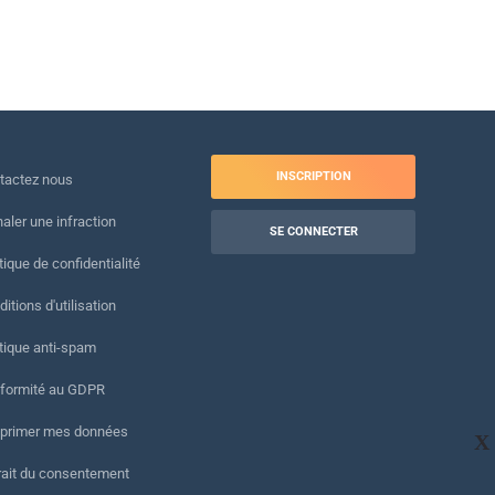
INSCRIPTION
tactez nous
naler une infraction
SE CONNECTER
tique de confidentialité
itions d'utilisation
itique anti-spam
formité au GDPR
primer mes données
X
rait du consentement