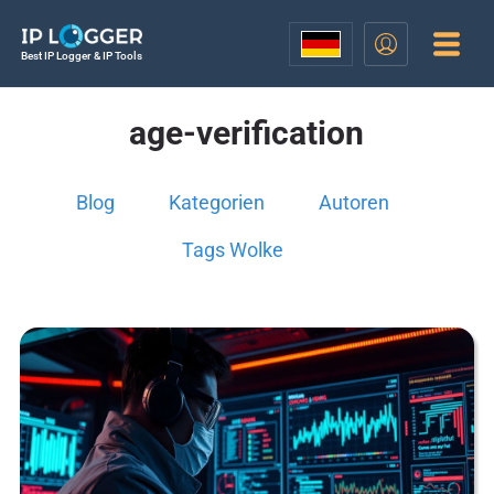
Best IP Logger & IP Tools
age-verification
Blog
Kategorien
Autoren
Tags Wolke