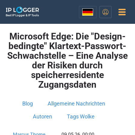
Best IP Logger & IP Tools
Microsoft Edge: Die "Design-
bedingte" Klartext-Passwort-
Schwachstelle – Eine Analyse
der Risiken durch
speicherresidente
Zugangsdaten
Blog
Allgemeine Nachrichten
Autoren
Tags Wolke
Marcus Thorne
09.05.26, 00:00