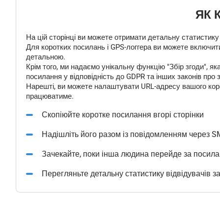
ЯК 
На цій сторінці ви можете отримати детальну статистику
Для коротких посилань і GPS-логгера ви можете включити
детальною.
Крім того, ми надаємо унікальну функцію "Збір згоди", 
посилання у відповідність до GDPR та інших законів про 
Нарешті, ви можете налаштувати URL-адресу вашого корот
працюватиме.
Скопіюйте коротке посилання вгорі сторінки
Надішліть його разом із повідомленням через S
Зачекайте, поки інша людина перейде за посил
Перегляньте детальну статистику відвідувачів з