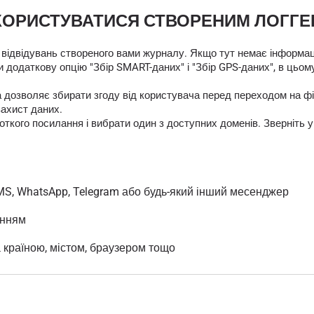
КОРИСТУВАТИСЯ СТВОРЕНИМ ЛОГГ
 відвідувань створеного вами журналу. Якщо тут немає інформаці
 додаткову опцію "Збір SMART-даних" і "Збір GPS-даних", в цьом
яка дозволяє збирати згоду від користувача перед переходом на
захист даних.
кого посилання і вибрати один з доступних доменів. Зверніть у
MS, WhatsApp, Telegram або будь-який інший месенджер
анням
а країною, містом, браузером тощо