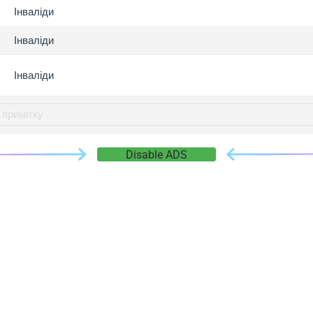
gger.com
Інваліди
r.info
Інваліди
gger.co
co
Інваліди
su
gger.info
g.co
gger.cn
Disable ADS