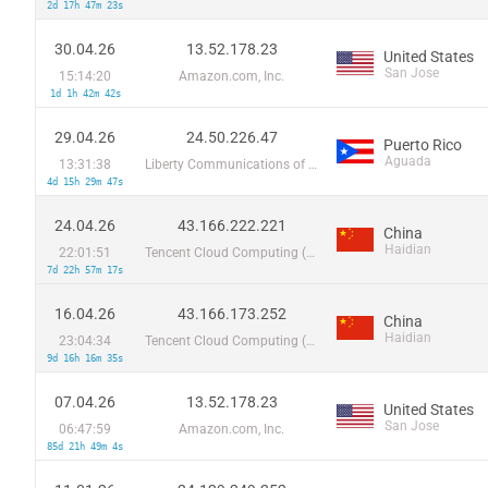
2d 17h 47m 23s
30.04.26
13.52.178.23
United States
San Jose
15:14:20
Amazon.com, Inc.
1d 1h 42m 42s
29.04.26
24.50.226.47
Puerto Rico
Aguada
13:31:38
Liberty Communications of Puerto Rico LLC
4d 15h 29m 47s
24.04.26
43.166.222.221
China
Haidian
22:01:51
Tencent Cloud Computing (Beijing) Co
7d 22h 57m 17s
16.04.26
43.166.173.252
China
Haidian
23:04:34
Tencent Cloud Computing (Beijing) Co
9d 16h 16m 35s
07.04.26
13.52.178.23
United States
San Jose
06:47:59
Amazon.com, Inc.
85d 21h 49m 4s