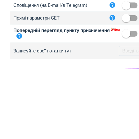
iplo
Сповіщення (на E-mail/в Telegram)
mape
Прямі параметри GET
iplo
2no.
Попередній перегляд пункту призначення
yip.
iplo
Записуйте свої нотатки тут
iplo
iplo