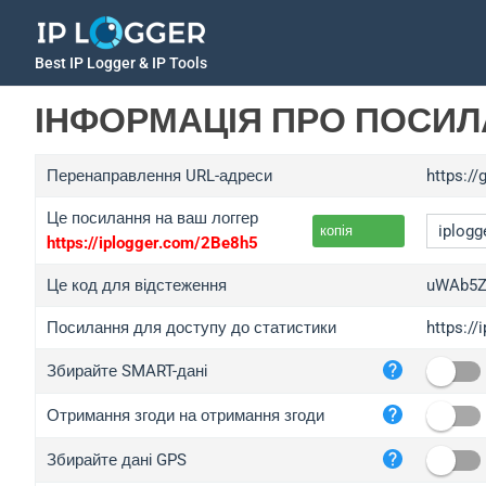
Best IP Logger & IP Tools
ІНФОРМАЦІЯ ПРО ПОСИ
Перенаправлення URL-адреси
https:/
Це посилання на ваш логгер
копія
https://iplogger.com/2Be8h5
Це код для відстеження
uWAb5Z
Посилання для доступу до статистики
https:/
iplo
Збирайте SMART-дані
wl.g
ed.t
Отримання згоди на отримання згоди
bc.a
Збирайте дані GPS