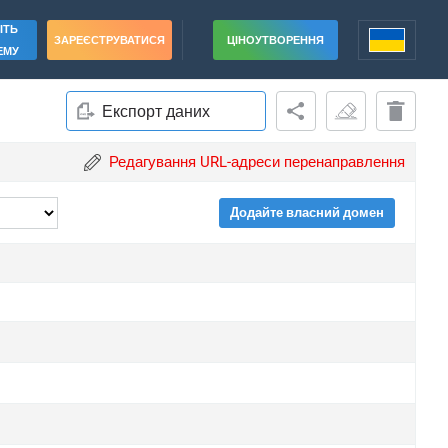
ІТЬ
ЗАРЕЄСТРУВАТИСЯ
ЦІНОУТВОРЕННЯ
ЕМУ
Експорт даних
Редагування URL-адреси перенаправлення
Додайте власний домен
rade
rade
rade
rade