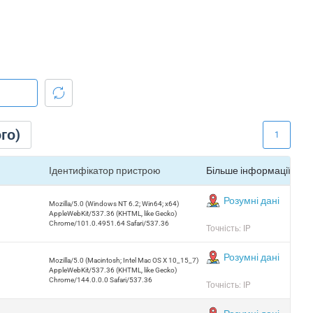
го)
1
Ідентифікатор пристрою
Більше інформації
Розумні дані
Mozilla/5.0 (Windows NT 6.2; Win64; x64)
AppleWebKit/537.36 (KHTML, like Gecko)
Chrome/101.0.4951.64 Safari/537.36
Точність: IP
Розумні дані
Mozilla/5.0 (Macintosh; Intel Mac OS X 10_15_7)
AppleWebKit/537.36 (KHTML, like Gecko)
Chrome/144.0.0.0 Safari/537.36
Точність: IP