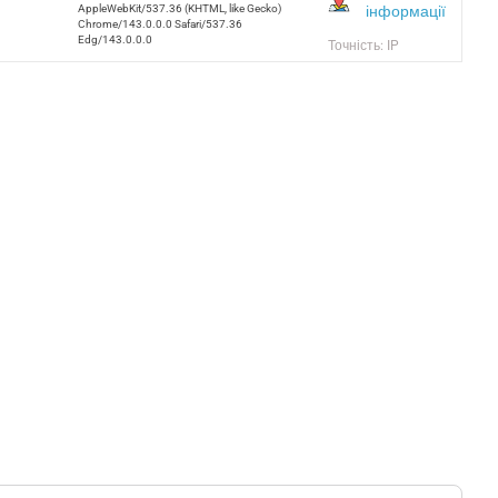
інформації
AppleWebKit/537.36 (KHTML, like Gecko)
Chrome/143.0.0.0 Safari/537.36
Edg/143.0.0.0
Точність: IP