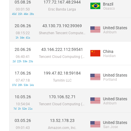
05.08.26
177.72.167.48:2944
Brazil
Osasco
00:01:50
Ersc Banda Larga
45d 15h 46m 28s
20.06.26
43.130.73.192:39369
United States
Ashburn
08:15:22
Shenzhen Tencent Computer Systems Company Limited
1h 34m 41s
20.06.26
43.166.222.112:59541
China
Haidian
06:40:41
Tencent Cloud Computing (Beijing) Co
2d 22h 53m 23s
17.06.26
199.47.82.18:59184
United States
Portland
07:47:18
Turnitin LLC
37d 20h 53m 14s
10.05.26
170.106.52.71
United States
Ashburn
10:54:04
Tencent Cloud Computing (Beijing) Co
7d 1h 52m 21s
03.05.26
13.52.178.23
United States
San Jose
09:01:43
Amazon.com, Inc.