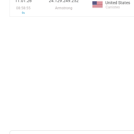
11.01.26
24.129.249.252
United States
Canisteo
08:58:55
Armstrong
0s