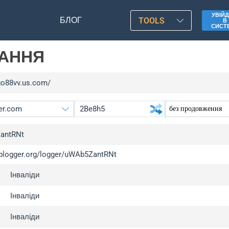
УВІЙД
БЛОГ
TOOLS
В
СИСТ
ЛАННЯ
/go88vv.us.com/
antRNt
/iplogger.org/logger/uWAb5ZantRNt
gger.org
upg
Інваліди
l
upg
c
upg
Інваліди
x
upg
Інваліди