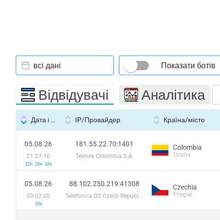
всі дані
Показати ботів
Відвідувачі
Аналітика
Дата і час
IP/Провайдер
Країна/місто
05.08.26
181.55.22.70:1401
Colombia
Ocaña
21:27:10
Telmex Colombia S.A.
21h 25m 10s
05.08.26
88.102.250.219:41308
Czechia
Prague
00:02:00
Telefonica O2 Czech Republic, a.s.
10s