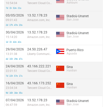
Ashburn
10:54:04
Tencent Cloud Computing (Beijing) Co
7d 1h 52m 21s
03/05/2026
13.52.178.23
Stadoù-Unanet
San Jose
09:01:43
Amazon.com, Inc.
2d 17h 47m 23s
30/04/2026
13.52.178.23
Stadoù-Unanet
San Jose
15:14:20
Amazon.com, Inc.
1d 1h 42m 42s
29/04/2026
24.50.226.47
Puerto Rico
Aguada
13:31:38
Liberty Communications of Puerto Rico LLC
4d 15h 29m 47s
24/04/2026
43.166.222.221
Sina
Haidian
22:01:51
Tencent Cloud Computing (Beijing) Co
7d 22h 57m 17s
16/04/2026
43.166.173.252
Sina
Haidian
23:04:34
Tencent Cloud Computing (Beijing) Co
9d 16h 16m 35s
07/04/2026
13.52.178.23
Stadoù-Unanet
San Jose
06:47:59
Amazon.com, Inc.