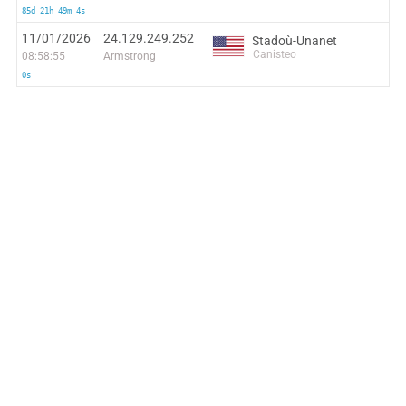
85d 21h 49m 4s
11/01/2026
24.129.249.252
Stadoù-Unanet
Canisteo
08:58:55
Armstrong
0s