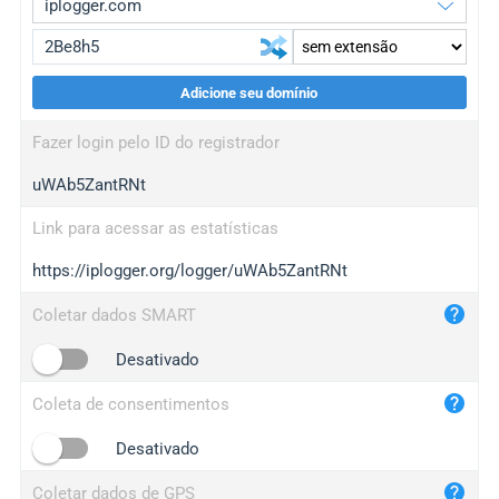
Adicione seu domínio
iplogger.org
upgrade
Fazer login pelo ID do registrador
wl.gl
upgrade
uWAb5ZantRNt
ed.tc
upgrade
bc.ax
upgrade
Link para acessar as estatísticas
https://iplogger.org/logger/uWAb5ZantRNt
iplogger.com
maper.info
Coletar dados SMART
iplogger.co
Desativado
2no.co
Coleta de consentimentos
yip.su
iplogger.info
Desativado
iplog.co
Coletar dados de GPS