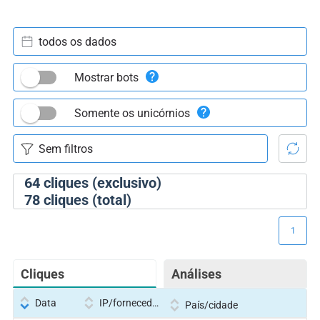
todos os dados
Mostrar bots
Somente os unicórnios
64
cliques (exclusivo)
78
cliques (total)
1
Cliques
Análises
Data
IP/fornecedor
País/cidade