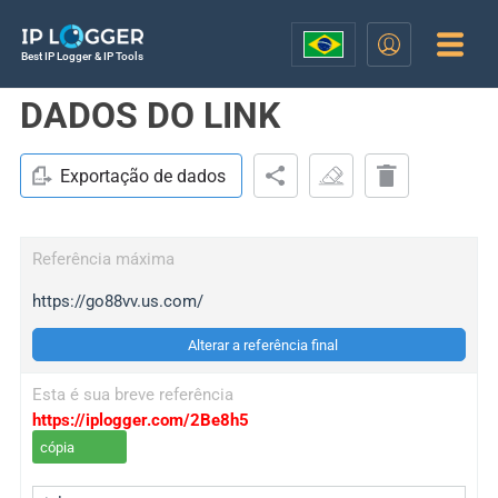
Best IP Logger & IP Tools
DADOS DO LINK
Exportação de dados
Referência máxima
https://go88vv.us.com/
Alterar a referência final
Esta é sua breve referência
https://iplogger.com/2Be8h5
cópia