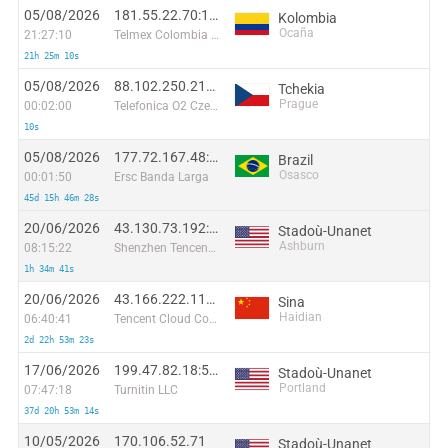
05/08/2026
181.55.22.70:1401
Kolombia
Ocaña
21:27:10
Telmex Colombia S.A.
21h 25m 10s
05/08/2026
88.102.250.219:41308
Tchekia
Prague
00:02:00
Telefonica O2 Czech Republic, a.s.
10s
05/08/2026
177.72.167.48:2944
Brazil
Osasco
00:01:50
Ersc Banda Larga
45d 15h 46m 28s
20/06/2026
43.130.73.192:39369
Stadoù-Unanet
Ashburn
08:15:22
Shenzhen Tencent Computer Systems Company Limited
1h 34m 41s
20/06/2026
43.166.222.112:59541
Sina
Haidian
06:40:41
Tencent Cloud Computing (Beijing) Co
2d 22h 53m 23s
17/06/2026
199.47.82.18:59184
Stadoù-Unanet
Portland
07:47:18
Turnitin LLC
37d 20h 53m 14s
10/05/2026
170.106.52.71
Stadoù-Unanet