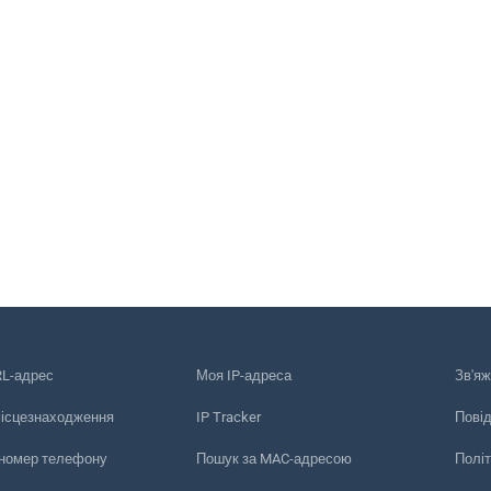
RL-адрес
Моя IP-адреса
Зв'яж
місцезнаходження
IP Tracker
Пові
 номер телефону
Пошук за MAC-адресою
Політ