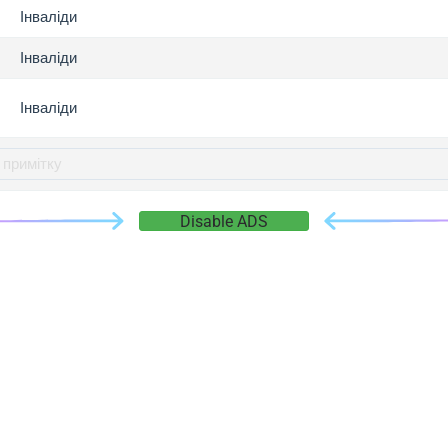
gger.com
Інваліди
r.info
Інваліди
gger.co
co
Інваліди
su
gger.info
g.co
gger.cn
Disable ADS