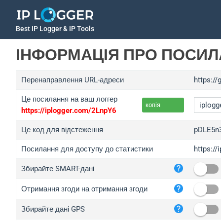
Best IP Logger & IP Tools
ІНФОРМАЦІЯ ПРО ПОСИ
Перенаправлення URL-адреси
https://
Це посилання на ваш логгер
копія
https://iplogger.com/2LnpY6
Це код для відстеження
pDLE5n
Посилання для доступу до статистики
https:/
iplo
Збирайте SMART-дані
wl.g
ed.t
Отримання згоди на отримання згоди
bc.a
Збирайте дані GPS