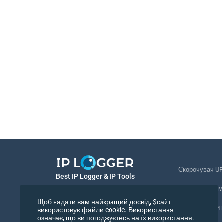
Скорочувач U
Best IP Logger & IP Tools
Відстеження 
Українська
Щоб надати вам найкращий досвід, $сайт
Відстежувати
використовує файли cookie. Використання
означає, що ви погоджуєтесь на їх використання.
Українська