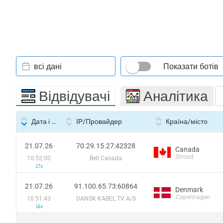
всі дані
Показати ботів
Відвідувачі
Аналітика
Дата і час
IP/Провайдер
Країна/місто
21.07.26
70.29.15.27:42328
Canada
Stroud
10:52:00
Bell Canada
17s
21.07.26
91.100.65.73:60864
Denmark
Copenhagen
10:51:43
DANSK KABEL TV A/S
16s