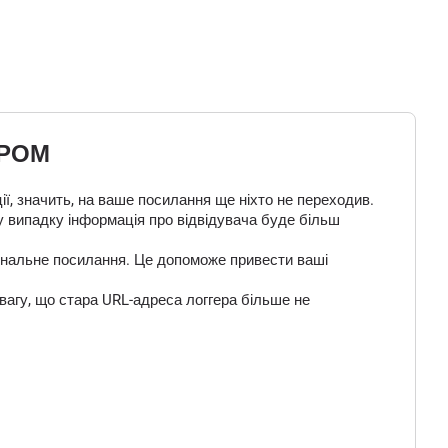
ЕРОМ
ї, значить, на ваше посилання ще ніхто не переходив.
у випадку інформація про відвідувача буде більш
 фінальне посилання. Це допоможе привести ваші
вагу, що стара URL-адреса логгера більше не