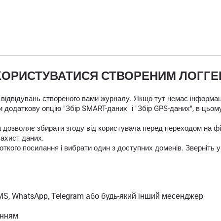
КОРИСТУВАТИСЯ СТВОРЕНИМ ЛОГГ
 відвідувань створеного вами журналу. Якщо тут немає інформаці
 додаткову опцію "Збір SMART-даних" і "Збір GPS-даних", в цьом
яка дозволяє збирати згоду від користувача перед переходом на
захист даних.
кого посилання і вибрати один з доступних доменів. Зверніть у
MS, WhatsApp, Telegram або будь-який інший месенджер
анням