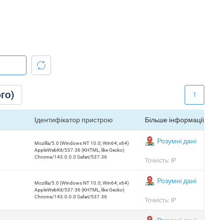
го)
1
Ідентифікатор пристрою
Більше інформації
Розумні дані
Mozilla/5.0 (Windows NT 10.0; Win64; x64)
AppleWebKit/537.36 (KHTML, like Gecko)
Chrome/143.0.0.0 Safari/537.36
Точність: IP
Розумні дані
Mozilla/5.0 (Windows NT 10.0; Win64; x64)
AppleWebKit/537.36 (KHTML, like Gecko)
Chrome/143.0.0.0 Safari/537.36
Точність: IP