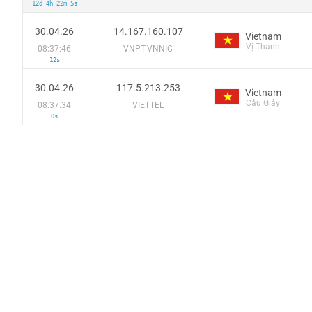
12d 4h 22m 5s
30.04.26
14.167.160.107
Vietnam
Vị Thanh
08:37:46
VNPT-VNNIC
12s
30.04.26
117.5.213.253
Vietnam
Cầu Giấy
08:37:34
VIETTEL
0s