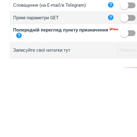
iplo
Сповіщення (на E-mail/в Telegram)
mape
Прямі параметри GET
iplo
2no.
Попередній перегляд пункту призначення
yip.
iplo
Записуйте свої нотатки тут
iplo
iplo