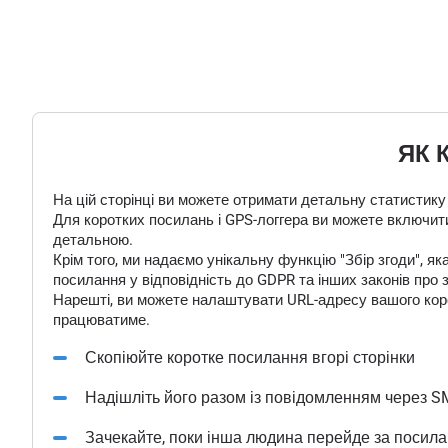
ЯК 
На цій сторінці ви можете отримати детальну статистику
Для коротких посилань і GPS-логгера ви можете включити
детальною.
Крім того, ми надаємо унікальну функцію "Збір згоди", 
посилання у відповідність до GDPR та інших законів про 
Нарешті, ви можете налаштувати URL-адресу вашого корот
працюватиме.
Скопіюйте коротке посилання вгорі сторінки
Надішліть його разом із повідомленням через S
Зачекайте, поки інша людина перейде за посил