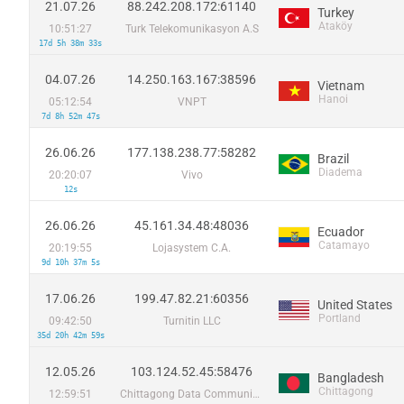
21.07.26
88.242.208.172:61140
Turkey
Ataköy
10:51:27
Turk Telekomunikasyon A.S
17d 5h 38m 33s
04.07.26
14.250.163.167:38596
Vietnam
Hanoi
05:12:54
VNPT
7d 8h 52m 47s
26.06.26
177.138.238.77:58282
Brazil
Diadema
20:20:07
Vivo
12s
26.06.26
45.161.34.48:48036
Ecuador
Catamayo
20:19:55
Lojasystem C.A.
9d 10h 37m 5s
17.06.26
199.47.82.21:60356
United States
Portland
09:42:50
Turnitin LLC
35d 20h 42m 59s
12.05.26
103.124.52.45:58476
Bangladesh
Chittagong
12:59:51
Chittagong Data Communication