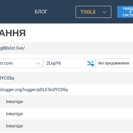
УВІЙД
БЛОГ
TOOLS
В
СИСТ
ЛАННЯ
gg88slot.live/
3YC05q
/iplogger.org/logger/pDLE5n3YC05q
gger.org
upg
Інваліди
l
upg
c
upg
Інваліди
x
upg
Інваліди