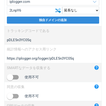
独自ドメインの追加
iplogger.org
upgrade
トラッキングコードである
wl.gl
upgrade
pDLE5n3YC05q
ed.tc
upgrade
bc.ax
upgrade
統計情報へのアクセス用リンク
https://iplogger.org/logger/pDLE5n3YC05q
iplogger.com
maper.info
SMARTなデータを収集する
iplogger.co
使用不可
2no.co
同意の収集
yip.su
iplogger.info
使用不可
iplog.co
GPSデータの収集