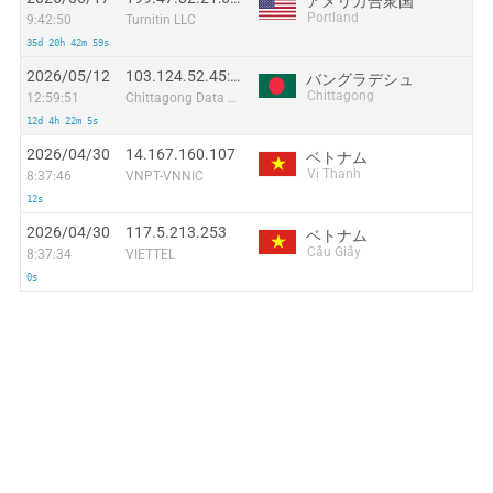
アメリカ合衆国
Portland
9:42:50
Turnitin LLC
35d 20h 42m 59s
2026/05/12
103.124.52.45:58476
バングラデシュ
Chittagong
12:59:51
Chittagong Data Communication
12d 4h 22m 5s
2026/04/30
14.167.160.107
ベトナム
Vị Thanh
8:37:46
VNPT-VNNIC
12s
2026/04/30
117.5.213.253
ベトナム
Cầu Giấy
8:37:34
VIETTEL
0s