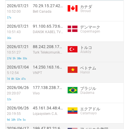
2026/07/21
70.29.15.27:42328
カナダ
Stroud
10:52:00
Bell Canada
17s
2026/07/21
91.100.65.73:60864
デンマーク
Copenhagen
10:51:43
DANSK KABEL TV A/S
16s
2026/07/21
88.242.208.172:61140
トルコ
Ataköy
10:51:27
Turk Telekomunikasyon A.S
17d 5h 38m 33s
2026/07/04
14.250.163.167:38596
ベトナム
Hanoi
5:12:54
VNPT
7d 8h 52m 47s
2026/06/26
177.138.238.77:58282
ブラジル
Diadema
20:20:07
Vivo
12s
2026/06/26
45.161.34.48:48036
エクアドル
Catamayo
20:19:55
Lojasystem C.A.
9d 10h 37m 5s
2026/06/17
199.47.82.21:60356