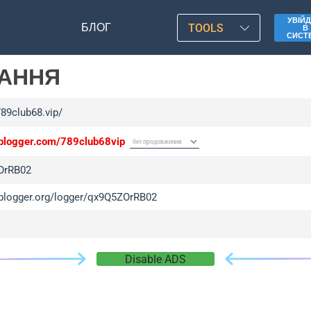
УВІЙД
БЛОГ
TOOLS
В
СИСТ
ЛАННЯ
789club68.vip/
/iplogger.com/789club68vip
OrRB02
/iplogger.org/logger/qx9Q5ZOrRB02
Disable ADS