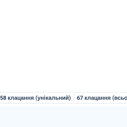
58
клацання (унікальний)
67
клацання (всьо