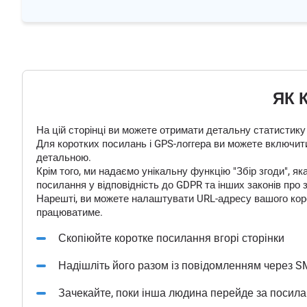
ЯК 
На цій сторінці ви можете отримати детальну статистику
Для коротких посилань і GPS-логгера ви можете включити
детальною.
Крім того, ми надаємо унікальну функцію "Збір згоди", 
посилання у відповідність до GDPR та інших законів про 
Нарешті, ви можете налаштувати URL-адресу вашого корот
працюватиме.
Скопіюйте коротке посилання вгорі сторінки
Надішліть його разом із повідомленням через S
Зачекайте, поки інша людина перейде за посил