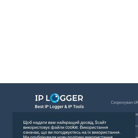
Скорочувач U
Best IP Logger & IP Tools
Відстеження 
Українська
Щоб надати вам найкращий досвід, $сайт
Відстежувати
використовує файли cookie. Використання
означає, що ви погоджуєтесь на їх використання.
Українська
Ми опублікували нову політику використання
Піксель відст