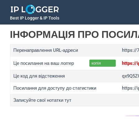
Best IP Logger & IP Tools
ІНФОРМАЦІЯ ПРО ПОСИ
Перенаправлення URL-адреси
https://
Це посилання на ваш логгер
https:/
копія
Це код для відстеження
qx9Q5Z
Посилання для доступу до статистики
https:/
Записуйте свої нотатки тут