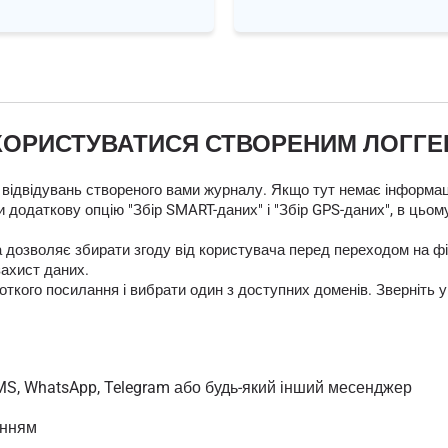
КОРИСТУВАТИСЯ СТВОРЕНИМ ЛОГГ
 відвідувань створеного вами журналу. Якщо тут немає інформаці
 додаткову опцію "Збір SMART-даних" і "Збір GPS-даних", в цьом
яка дозволяє збирати згоду від користувача перед переходом на
захист даних.
кого посилання і вибрати один з доступних доменів. Зверніть у
MS, WhatsApp, Telegram або будь-який інший месенджер
анням