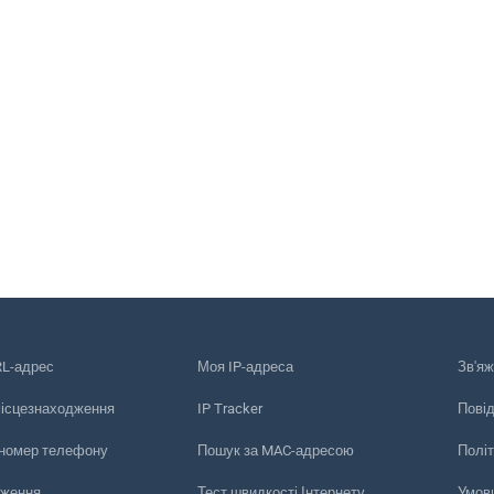
RL-адрес
Моя IP-адреса
Зв'яж
місцезнаходження
IP Tracker
Пові
 номер телефону
Пошук за MAC-адресою
Політ
еження
Тест швидкості Інтернету
Умов