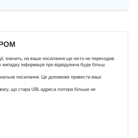
ЕРОМ
ї, значить, на ваше посилання ще ніхто не переходив.
у випадку інформація про відвідувача буде більш
 фінальне посилання. Це допоможе привести ваші
вагу, що стара URL-адреса логгера більше не