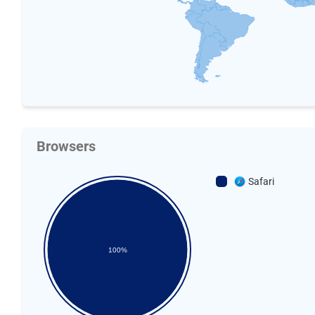
Browsers
Safari
100%