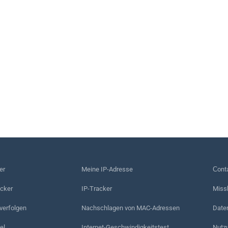
er
Meine IP-Adresse
Сonta
acker
IP-Tracker
Miss
erfolgen
Nachschlagen von MAC-Adressen
Date
el
Internet-Geschwindigkeitstest
Nutz