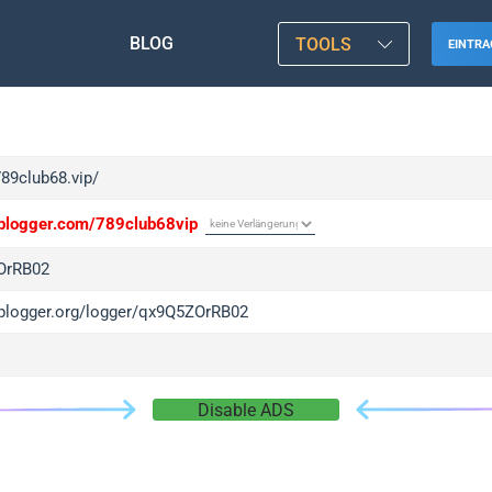
BLOG
TOOLS
EINTRA
789club68.vip/
/iplogger.com/789club68vip
OrRB02
/iplogger.org/logger/qx9Q5ZOrRB02
Disable ADS