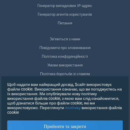
Генератор випадкових IP-адрес
Генератор агентів користувачів
Питання
Зв'яжіться з нами
Повідомити про зловживання
Політика конфіденційності
Умови використання
Політика боротьби зі спамом
Відповідність GDPR
Щоб надати вам найкращий досвід, $сайт використовує
файли cookie. Використання означає, що ви погоджуєтесь на
Видалити мої дані
їх використання. Ми опублікували нову політику
використання файлів cookie, з якою вам слід ознайомитися,
Відкликати згоду
щоб дізнатися більше про файли cookie, які ми
використовуємо. Переглянути
політику
використання файлів
cookie
ЗАРЕЄСТРУВАТИСЯ
Прийняти та закрити
X