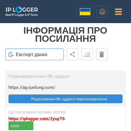
Best IP Logger & IP Tools
ІНФОРМАЦІЯ ПРО
ПОСИЛАННЯ
Експорт даних
Перенаправлення URL-адреси
https://ag-zunlong.com/
Редагування URL-адреси перенаправлення
Це посилання на ваш логгер
https://iplogger.com/2yuyT6
копія