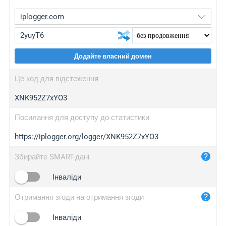
Додайте власний домен
iplogger.org
upgrade
Це код для відстеження
wl.gl
upgrade
XNK952Z7xYO3
ed.tc
upgrade
bc.ax
upgrade
Посилання для доступу до статистики
https://iplogger.org/logger/XNK952Z7xYO3
iplogger.com
maper.info
Збирайте SMART-дані
iplogger.co
Інваліди
2no.co
Отримання згоди на отримання згоди
yip.su
iplogger.info
Інваліди