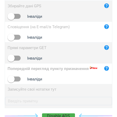
iplog.co
Збирайте дані GPS
iplogger.cn
Інваліди
Сповіщення (на E-mail/в Telegram)
Інваліди
Прямі параметри GET
Інваліди
Попередній перегляд пункту призначення
Інваліди
Записуйте свої нотатки тут
Disable ADS