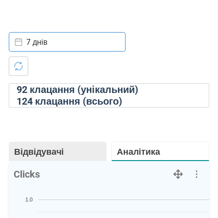
7 днів
92
клацання (унікальний)
124
клацання (всього)
Відвідувачі
Аналітика
Clicks
1.0