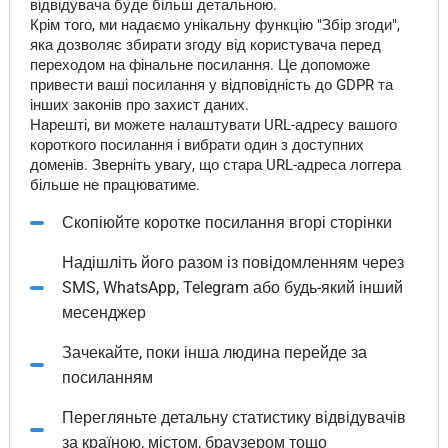
відвідувача буде більш детальною.
Крім того, ми надаємо унікальну функцію "Збір згоди",
яка дозволяє збирати згоду від користувача перед
переходом на фінальне посилання. Це допоможе
привести ваші посилання у відповідність до GDPR та
інших законів про захист даних.
Нарешті, ви можете налаштувати URL-адресу вашого
короткого посилання і вибрати один з доступних
доменів. Зверніть увагу, що стара URL-адреса логгера
більше не працюватиме.
Скопіюйте коротке посилання вгорі сторінки
Надішліть його разом із повідомленням через
SMS, WhatsApp, Telegram або будь-який інший
месенджер
Зачекайте, поки інша людина перейде за
посиланням
Перегляньте детальну статистику відвідувачів
за країною, містом, браузером тощо