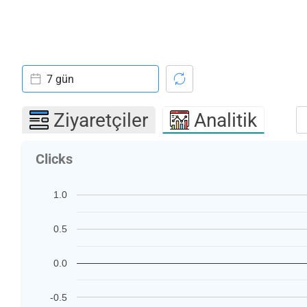
7 gün
Ziyaretçiler
Analitik
Clicks
1.0
0.5
0.0
-0.5