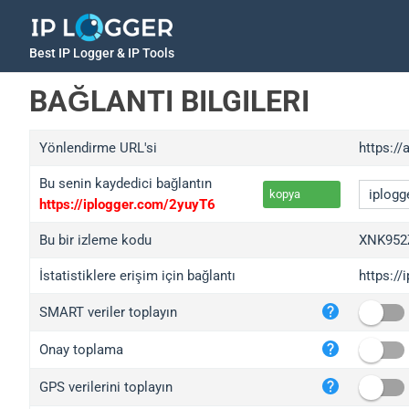
Best IP Logger & IP Tools
BAĞLANTI BILGILERI
Yönlendirme URL'si
https:/
Bu senin kaydedici bağlantın
kopya
https://iplogger.com/2yuyT6
Bu bir izleme kodu
XNK952
İstatistiklere erişim için bağlantı
https:/
iplo
SMART veriler toplayın
wl.g
ed.t
Onay toplama
bc.a
GPS verilerini toplayın