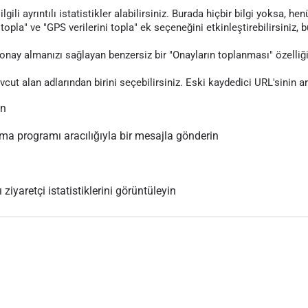
gili ayrıntılı istatistikler alabilirsiniz. Burada hiçbir bilgi yoksa, 
topla" ve "GPS verilerini topla" ek seçeneğini etkinleştirebilirsiniz, 
nay almanızı sağlayan benzersiz bir "Onayların toplanması" özelliği
evcut alan adlarından birini seçebilirsiniz. Eski kaydedici URL'sinin 
ın
 programı aracılığıyla bir mesajla gönderin
 ziyaretçi istatistiklerini görüntüleyin