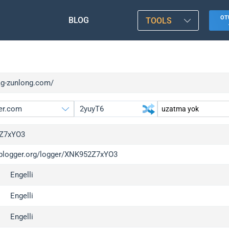
OT
BLOG
TOOLS
/ag-zunlong.com/
Z7xYO3
/iplogger.org/logger/XNK952Z7xYO3
gger.org
upgrade
Engelli
l
upgrade
c
upgrade
Engelli
x
upgrade
Engelli