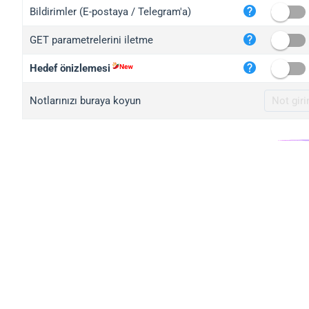
iplo
Bildirimler (E-postaya / Telegram'a)
mape
GET parametrelerini iletme
iplo
2no.
Hedef önizlemesi
yip.
Notlarınızı buraya koyun
iplo
iplo
iplo