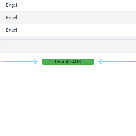
gger.com
Engelli
r.info
Engelli
gger.co
co
Engelli
su
gger.info
g.co
Disable ADS
gger.cn