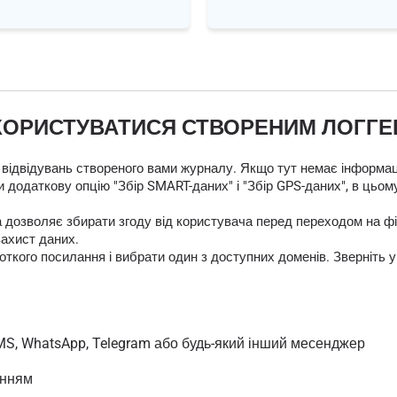
КОРИСТУВАТИСЯ СТВОРЕНИМ ЛОГГ
 відвідувань створеного вами журналу. Якщо тут немає інформаці
 додаткову опцію "Збір SMART-даних" і "Збір GPS-даних", в цьом
яка дозволяє збирати згоду від користувача перед переходом на
захист даних.
кого посилання і вибрати один з доступних доменів. Зверніть у
MS, WhatsApp, Telegram або будь-який інший месенджер
анням