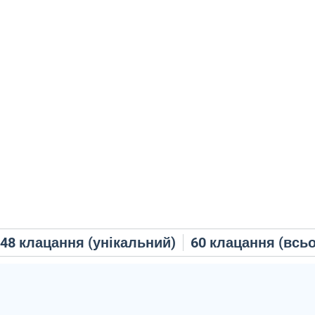
48
клацання (унікальний)
60
клацання (всьо