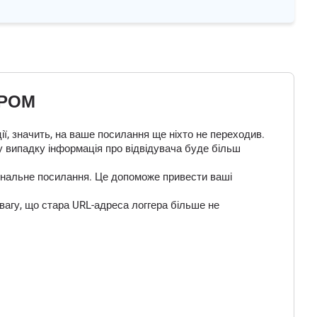
ЕРОМ
ї, значить, на ваше посилання ще ніхто не переходив.
у випадку інформація про відвідувача буде більш
 фінальне посилання. Це допоможе привести ваші
вагу, що стара URL-адреса логгера більше не