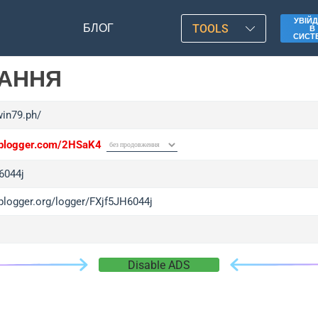
УВІЙД
БЛОГ
TOOLS
В
СИСТ
ЛАННЯ
win79.ph/
/iplogger.com/2HSaK4
6044j
iplogger.org/logger/FXjf5JH6044j
Disable ADS