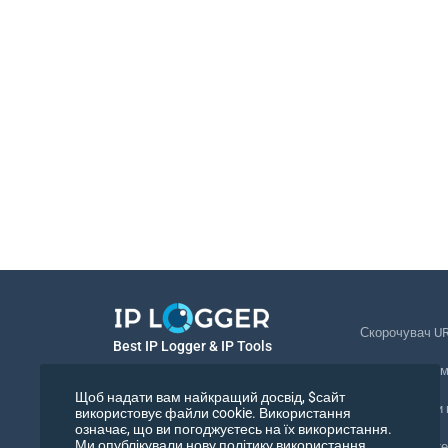
Скорочувач U
Best IP Logger & IP Tools
Відстеження 
Українська
Щоб надати вам найкращий досвід, $сайт
Відстежувати
використовує файли cookie. Використання
означає, що ви погоджуєтесь на їх використання.
Українська
Ми опублікували нову політику використання
Піксель відст