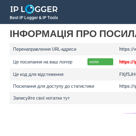
Best IP Logger & IP Tools
ІНФОРМАЦІЯ ПРО ПОСИ
Перенаправлення URL-адреси
https://
Це посилання на ваш логгер
https:/
копія
Це код для відстеження
FXjf5JH
Посилання для доступу до статистики
https://
Записуйте свої нотатки тут