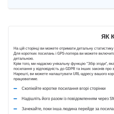
ЯК 
На цій сторінці ви можете отримати детальну статистику
Для коротких посилань і GPS-логгера ви можете включити
детальною.
Крім того, ми надаємо унікальну функцію "Збір згоди", 
посилання у відповідність до GDPR та інших законів про 
Нарешті, ви можете налаштувати URL-адресу вашого корот
працюватиме.
Скопіюйте коротке посилання вгорі сторінки
Надішліть його разом із повідомленням через S
Зачекайте, поки інша людина перейде за посил