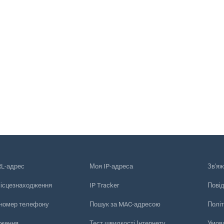
RL-адрес
Моя IP-адреса
Зв'яж
місцезнаходження
IP Tracker
Пові
 номер телефону
Пошук за MAC-адресою
Політ
еження
Тест швидкості Інтернету
Умов