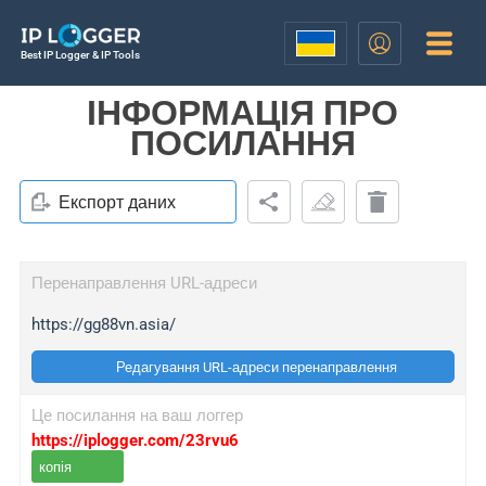
Best IP Logger & IP Tools
ІНФОРМАЦІЯ ПРО
ПОСИЛАННЯ
Експорт даних
Перенаправлення URL-адреси
https://gg88vn.asia/
Редагування URL-адреси перенаправлення
Це посилання на ваш логгер
https://iplogger.com/23rvu6
копія