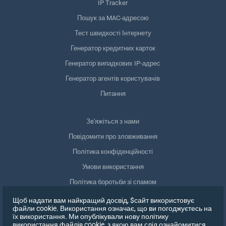
IP Tracker
Пошук за MAC-адресою
Тест швидкості Інтернету
Генератор кредитних карток
Генератор випадкових IP-адрес
Генератор агентів користувачів
Питання
Зв'яжіться з нами
Повідомити про зловживання
Політика конфіденційності
Умови використання
Політика боротьби зі спамом
Відповідність GDPR
Щоб надати вам найкращий досвід, $сайт використовує
файли cookie. Використання означає, що ви погоджуєтесь на
Видалити мої дані
їх використання. Ми опублікували нову політику
використання файлів cookie, з якою вам слід ознайомитися,