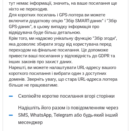
тут немає інформації, значить, на ваше посилання ще
ніхто не переходив.
Для коротких посилань і GPS-логгера ви можете
включити додаткову опцію "Збір SMART-даних" і "Збір
GPS-даних", в цьому випадку інформація про
відвідувача буде більш детальною.
Крім того, ми надаємо унікальну функцію "Збір згоди",
яка дозволяє збирати згоду від користувача перед
переходом на фінальне посилання. Це допоможе
привести ваші посилання у відповідність до GDPR та
інших законів про захист даних.
Нарешті, ви можете налаштувати URL-адресу вашого
короткого посилання і вибрати один з доступних
доменів. Зверніть увагу, що стара URL-адреса логгера
більше не працюватиме.
Скопіюйте коротке посилання вгорі сторінки
Надішліть його разом із повідомленням через
SMS, WhatsApp, Telegram або будь-який інший
месенджер