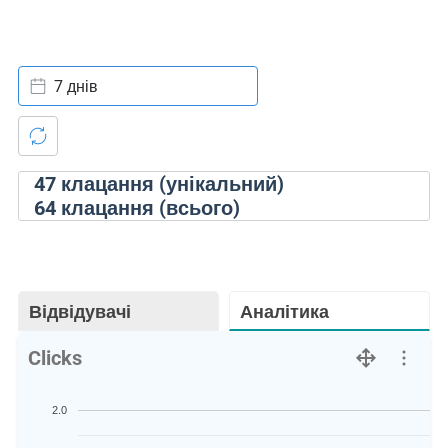
7 днів
47
клацання (унікальний)
64
клацання (всього)
Відвідувачі
Аналітика
Clicks
2.0