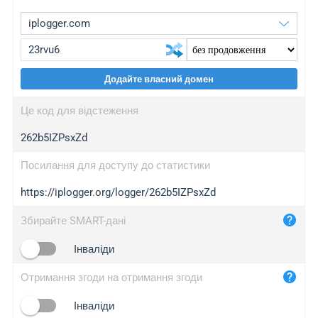
Додайте власний домен
iplogger.org
upgrade
Це код для відстеження
wl.gl
upgrade
262b5IZPsxZd
ed.tc
upgrade
bc.ax
upgrade
Посилання для доступу до статистики
https://iplogger.org/logger/262b5IZPsxZd
iplogger.com
maper.info
Збирайте SMART-дані
iplogger.co
Інваліди
2no.co
Отримання згоди на отримання згоди
yip.su
iplogger.info
Інваліди