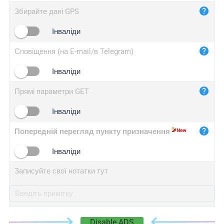
iplog.co
Збирайте дані GPS
iplogger.cn
Інваліди
Сповіщення (на E-mail/в Telegram)
Інваліди
Прямі параметри GET
Інваліди
Попередній перегляд пункту призначення
Інваліди
Записуйте свої нотатки тут
Disable ADS