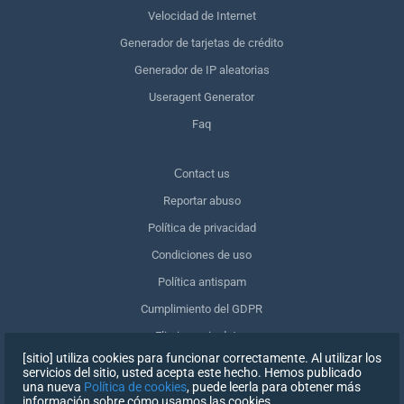
Velocidad de Internet
Generador de tarjetas de crédito
Generador de IP aleatorias
Useragent Generator
Faq
Сontact us
Reportar abuso
Política de privacidad
Condiciones de uso
Política antispam
Cumplimiento del GDPR
Eliminar mis datos
[sitio] utiliza cookies para funcionar correctamente. Al utilizar los
Retirar el consentimiento
servicios del sitio, usted acepta este hecho. Hemos publicado
una nueva
Política de cookies
, puede leerla para obtener más
información sobre cómo usamos las cookies.