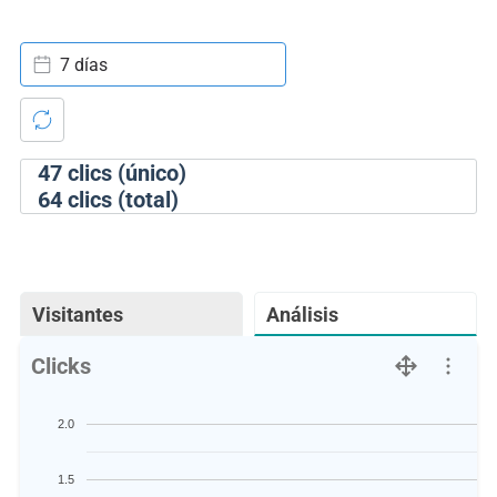
7 días
47
clics (único)
64
clics (total)
Visitantes
Análisis
Clicks
2.0
1.5