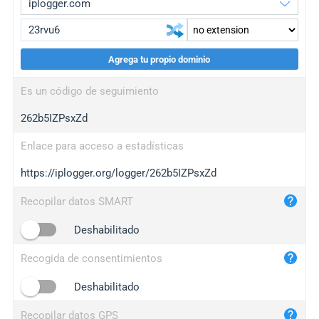
Agrega tu propio dominio
iplogger.org
upgrade
Es un código de seguimiento
wl.gl
upgrade
262b5IZPsxZd
ed.tc
upgrade
bc.ax
upgrade
Enlace para acceso a estadísticas
https://iplogger.org/logger/262b5IZPsxZd
iplogger.com
maper.info
Recopilar datos SMART
iplogger.co
Deshabilitado
2no.co
Recogida de consentimientos
yip.su
iplogger.info
Deshabilitado
iplog.co
Recopilar datos GPS