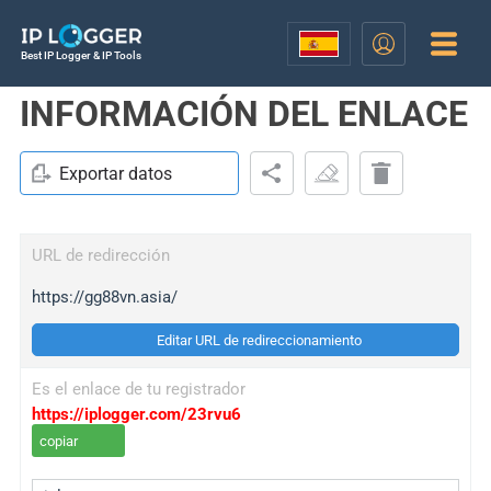
Best IP Logger & IP Tools
INFORMACIÓN DEL ENLACE
Exportar datos
URL de redirección
https://gg88vn.asia/
Editar URL de redireccionamiento
Es el enlace de tu registrador
https://iplogger.com/23rvu6
copiar