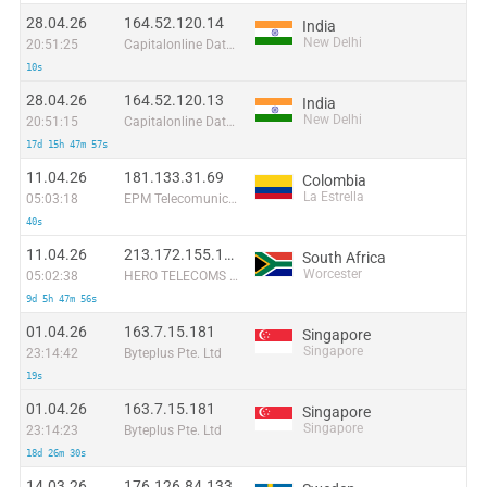
28.04.26
164.52.120.14
India
New Delhi
20:51:25
Capitalonline Data Service (HK) Co
10s
28.04.26
164.52.120.13
India
New Delhi
20:51:15
Capitalonline Data Service (HK) Co
17d 15h 47m 57s
11.04.26
181.133.31.69
Colombia
La Estrella
05:03:18
EPM Telecomunicaciones S.A. E.S.P.
40s
11.04.26
213.172.155.142
South Africa
Worcester
05:02:38
HERO TELECOMS (PTY) LTD
9d 5h 47m 56s
01.04.26
163.7.15.181
Singapore
Singapore
23:14:42
Byteplus Pte. Ltd
19s
01.04.26
163.7.15.181
Singapore
Singapore
23:14:23
Byteplus Pte. Ltd
18d 26m 30s
14.03.26
176.126.84.133