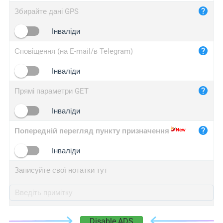
iplog.co
Збирайте дані GPS
iplogger.cn
Інваліди
Сповіщення (на E-mail/в Telegram)
Інваліди
Прямі параметри GET
Інваліди
Попередній перегляд пункту призначення
Інваліди
Записуйте свої нотатки тут
Disable ADS