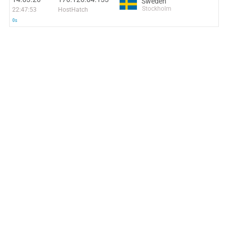
Sweden
Stockholm
22:47:53
HostHatch
0s