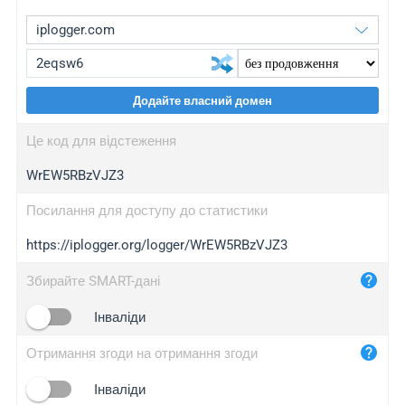
Додайте власний домен
iplogger.org
upgrade
Це код для відстеження
wl.gl
upgrade
WrEW5RBzVJZ3
ed.tc
upgrade
bc.ax
upgrade
Посилання для доступу до статистики
https://iplogger.org/logger/WrEW5RBzVJZ3
iplogger.com
maper.info
Збирайте SMART-дані
iplogger.co
Інваліди
2no.co
Отримання згоди на отримання згоди
yip.su
iplogger.info
Інваліди