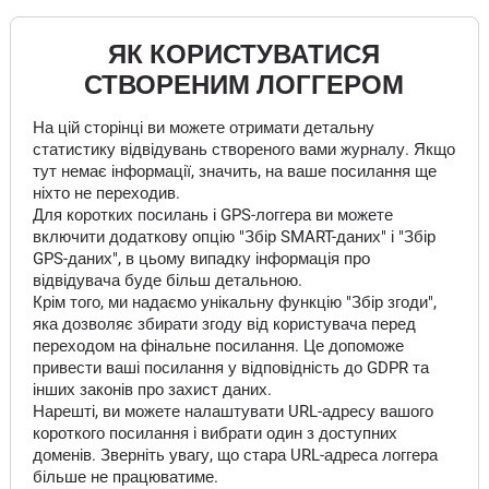
ЯК КОРИСТУВАТИСЯ
СТВОРЕНИМ ЛОГГЕРОМ
На цій сторінці ви можете отримати детальну
статистику відвідувань створеного вами журналу. Якщо
тут немає інформації, значить, на ваше посилання ще
ніхто не переходив.
Для коротких посилань і GPS-логгера ви можете
включити додаткову опцію "Збір SMART-даних" і "Збір
GPS-даних", в цьому випадку інформація про
відвідувача буде більш детальною.
Крім того, ми надаємо унікальну функцію "Збір згоди",
яка дозволяє збирати згоду від користувача перед
переходом на фінальне посилання. Це допоможе
привести ваші посилання у відповідність до GDPR та
інших законів про захист даних.
Нарешті, ви можете налаштувати URL-адресу вашого
короткого посилання і вибрати один з доступних
доменів. Зверніть увагу, що стара URL-адреса логгера
більше не працюватиме.