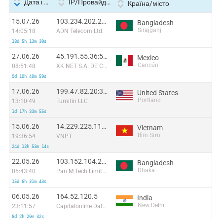
Дата і час
IP/Провайдер
Країна/місто
15.07.26
103.234.202.200:56802
Bangladesh
Sirajganj
14:05:18
ADN Telecom Ltd.
18d 5h 13m 30s
27.06.26
45.191.55.36:58535
Mexico
Cancún
08:51:48
XK NET S.A. DE C.V.
9d 19h 40m 59s
17.06.26
199.47.82.20:33830
United States
Portland
13:10:49
Turnitin LLC
1d 17h 33m 55s
15.06.26
14.229.225.110:60922
Vietnam
Bỉm Sơn
19:36:54
VNPT
24d 13h 53m 14s
22.05.26
103.152.104.209:40334
Bangladesh
Dhaka
05:43:40
Pan M Tech Limited
15d 6h 31m 43s
06.05.26
164.52.120.5
India
New Delhi
23:11:57
Capitalonline Data Service (HK) Co
8d 2h 20m 32s