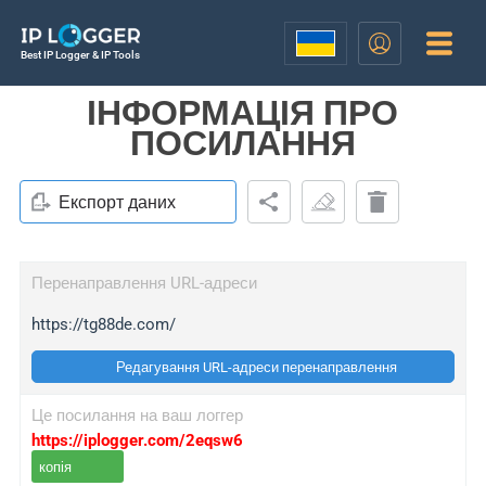
Best IP Logger & IP Tools
ІНФОРМАЦІЯ ПРО
ПОСИЛАННЯ
Експорт даних
Перенаправлення URL-адреси
https://tg88de.com/
Редагування URL-адреси перенаправлення
Це посилання на ваш логгер
https://iplogger.com/2eqsw6
копія