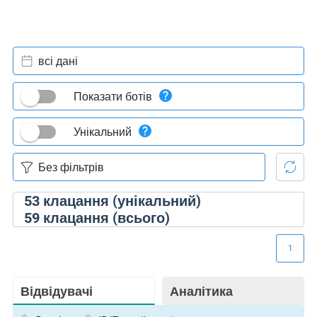
всі дані
Показати ботів
Унікальний
53
клацання (унікальний)
59
клацання (всього)
1
Відвідувачі
Аналітика