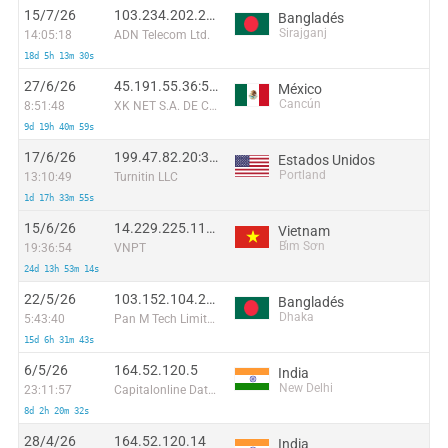
15/7/26
103.234.202.200:56802
Bangladés
Sirajganj
14:05:18
ADN Telecom Ltd.
18d 5h 13m 30s
27/6/26
45.191.55.36:58535
México
Cancún
8:51:48
XK NET S.A. DE C.V.
9d 19h 40m 59s
17/6/26
199.47.82.20:33830
Estados Unidos
Portland
13:10:49
Turnitin LLC
1d 17h 33m 55s
15/6/26
14.229.225.110:60922
Vietnam
Bỉm Sơn
19:36:54
VNPT
24d 13h 53m 14s
22/5/26
103.152.104.209:40334
Bangladés
Dhaka
5:43:40
Pan M Tech Limited
15d 6h 31m 43s
6/5/26
164.52.120.5
India
New Delhi
23:11:57
Capitalonline Data Service (HK) Co
8d 2h 20m 32s
28/4/26
164.52.120.14
India