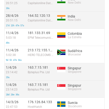
New Delhi
20:51:25
Capitalonline Data Service (HK) Co
10s
28/4/26
164.52.120.13
India
New Delhi
20:51:15
Capitalonline Data Service (HK) Co
17d 15h 47m 57s
11/4/26
181.133.31.69
Colombia
La Estrella
5:03:18
EPM Telecomunicaciones S.A. E.S.P.
40s
11/4/26
213.172.155.142
Sudáfrica
Worcester
5:02:38
HERO TELECOMS (PTY) LTD
9d 5h 47m 56s
1/4/26
163.7.15.181
Singapur
Singapore
23:14:42
Byteplus Pte. Ltd
19s
1/4/26
163.7.15.181
Singapur
Singapore
23:14:23
Byteplus Pte. Ltd
18d 26m 30s
14/3/26
176.126.84.133
Suecia
Stockholm
22:47:53
HostHatch