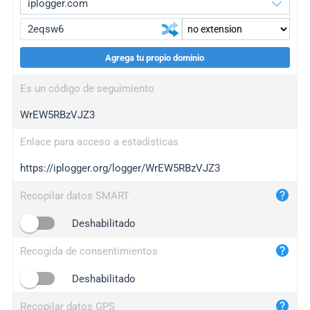
Agrega tu propio dominio
iplogger.org
upgrade
Es un código de seguimiento
wl.gl
upgrade
WrEW5RBzVJZ3
ed.tc
upgrade
bc.ax
upgrade
Enlace para acceso a estadísticas
https://iplogger.org/logger/WrEW5RBzVJZ3
iplogger.com
maper.info
Recopilar datos SMART
iplogger.co
Deshabilitado
2no.co
Recogida de consentimientos
yip.su
iplogger.info
Deshabilitado
iplog.co
Recopilar datos GPS