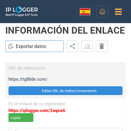
Best IP Logger & IP Tools
INFORMACIÓN DEL ENLACE
Exportar datos
URL de redirección
https://tg88de.com/
Editar URL de redireccionamiento
Es el enlace de tu registrador
https://iplogger.com/2eqsw6
copiar