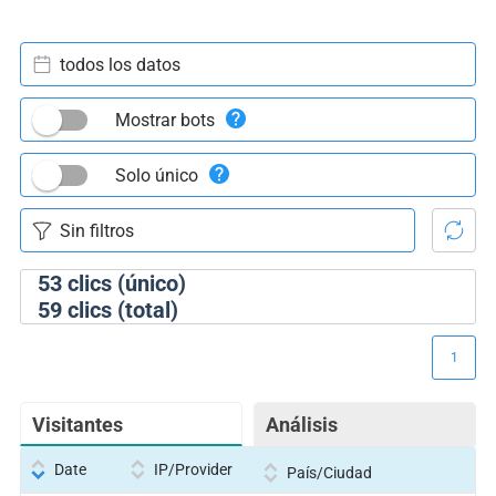
todos los datos
Mostrar bots
Solo único
53
clics (único)
59
clics (total)
1
Visitantes
Análisis
Date
IP/Provider
País/Ciudad