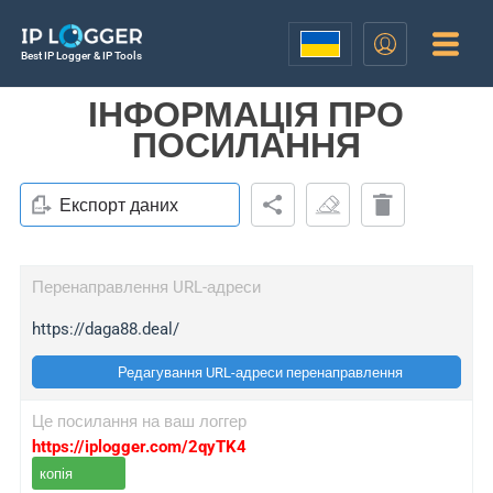
Best IP Logger & IP Tools
ІНФОРМАЦІЯ ПРО
ПОСИЛАННЯ
Експорт даних
Перенаправлення URL-адреси
https://daga88.deal/
Редагування URL-адреси перенаправлення
Це посилання на ваш логгер
https://iplogger.com/2qyTK4
копія