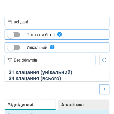
всі дані
Показати ботів
Унікальний
31
клацання (унікальний)
34
клацання (всього)
1
Відвідувачі
Аналітика