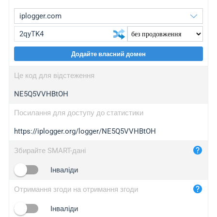
Додайте власний домен
iplogger.org
upgrade
Це код для відстеження
wl.gl
upgrade
NE5Q5VVHBtOH
ed.tc
upgrade
bc.ax
upgrade
Посилання для доступу до статистики
https://iplogger.org/logger/NE5Q5VVHBtOH
iplogger.com
maper.info
Збирайте SMART-дані
iplogger.co
Інваліди
2no.co
Отримання згоди на отримання згоди
yip.su
iplogger.info
Інваліди