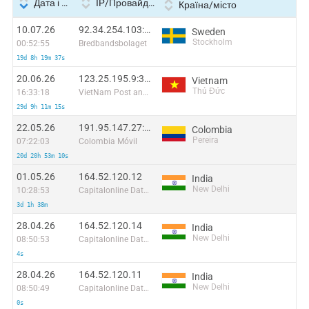
Дата і час
IP/Провайдер
Країна/місто
10.07.26
92.34.254.103:43032
Sweden
Stockholm
00:52:55
Bredbandsbolaget
19d 8h 19m 37s
20.06.26
123.25.195.9:35978
Vietnam
Thủ Đức
16:33:18
VietNam Post and Telecom Corporation
29d 9h 11m 15s
22.05.26
191.95.147.27:44816
Colombia
Pereira
07:22:03
Colombia Móvil
20d 20h 53m 10s
01.05.26
164.52.120.12
India
New Delhi
10:28:53
Capitalonline Data Service (HK) Co
3d 1h 38m
28.04.26
164.52.120.14
India
New Delhi
08:50:53
Capitalonline Data Service (HK) Co
4s
28.04.26
164.52.120.11
India
New Delhi
08:50:49
Capitalonline Data Service (HK) Co
0s