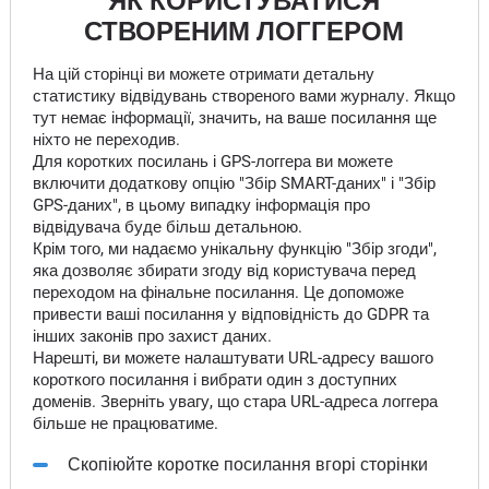
ЯК КОРИСТУВАТИСЯ
СТВОРЕНИМ ЛОГГЕРОМ
На цій сторінці ви можете отримати детальну
статистику відвідувань створеного вами журналу. Якщо
тут немає інформації, значить, на ваше посилання ще
ніхто не переходив.
Для коротких посилань і GPS-логгера ви можете
включити додаткову опцію "Збір SMART-даних" і "Збір
GPS-даних", в цьому випадку інформація про
відвідувача буде більш детальною.
Крім того, ми надаємо унікальну функцію "Збір згоди",
яка дозволяє збирати згоду від користувача перед
переходом на фінальне посилання. Це допоможе
привести ваші посилання у відповідність до GDPR та
інших законів про захист даних.
Нарешті, ви можете налаштувати URL-адресу вашого
короткого посилання і вибрати один з доступних
доменів. Зверніть увагу, що стара URL-адреса логгера
більше не працюватиме.
Скопіюйте коротке посилання вгорі сторінки