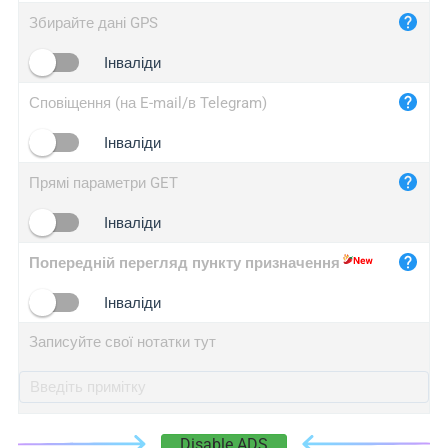
iplog.co
Збирайте дані GPS
iplogger.cn
Інваліди
Сповіщення (на E-mail/в Telegram)
Інваліди
Прямі параметри GET
Інваліди
Попередній перегляд пункту призначення
Інваліди
Записуйте свої нотатки тут
Disable ADS