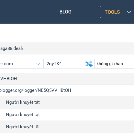
BLOG
TOOLS
daga88.deal/
VVHBtOH
/iplogger.org/logger/NE5Q5VVHBtOH
gger.org
upgra
Người khuyết tật
l
upgra
c
upgra
Người khuyết tật
x
upgra
Người khuyết tật