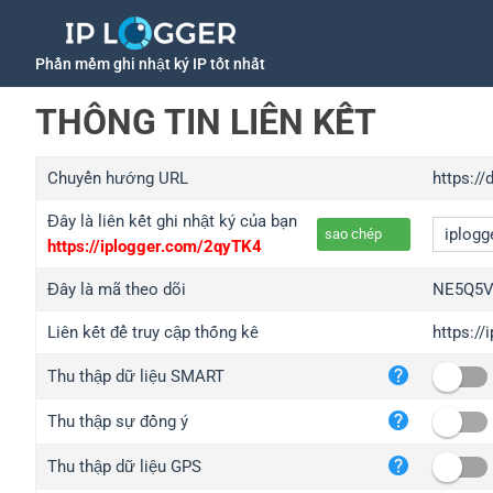
Phần mềm ghi nhật ký IP tốt nhất
THÔNG TIN LIÊN KẾT
Chuyển hướng URL
https://
Đây là liên kết ghi nhật ký của bạn
sao chép
https://iplogger.com/2qyTK4
Đây là mã theo dõi
NE5Q5
Liên kết để truy cập thống kê
https:/
iplo
Thu thập dữ liệu SMART
wl.g
ed.t
Thu thập sự đồng ý
bc.a
Thu thập dữ liệu GPS