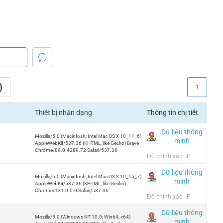
)
1
Thiết bị nhận dạng
Thông tin chi tiết
Dữ liệu thông
Mozilla/5.0 (Macintosh; Intel Mac OS X 10_11_6)
minh
AppleWebKit/537.36 (KHTML, like Gecko) Brave
Chrome/89.0.4389.72 Safari/537.36
Độ chính xác: IP
Dữ liệu thông
Mozilla/5.0 (Macintosh; Intel Mac OS X 10_15_7)
minh
AppleWebKit/537.36 (KHTML, like Gecko)
Chrome/131.0.0.0 Safari/537.36
Độ chính xác: IP
Dữ liệu thông
Mozilla/5.0 (Windows NT 10.0; Win64; x64)
minh