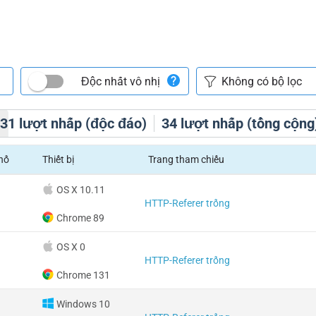
Độc nhất vô nhị
h
31
lượt nhấp (độc đáo)
34
lượt nhấp (tổng cộng
hố
Thiết bị
Trang tham chiếu
OS X 10.11
HTTP-Referer trống
Chrome 89
OS X 0
HTTP-Referer trống
Chrome 131
Windows 10