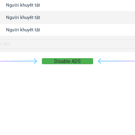
gger.com
Người khuyết tật
r.info
Người khuyết tật
gger.co
co
Người khuyết tật
su
gger.info
g.co
Disable ADS
gger.cn