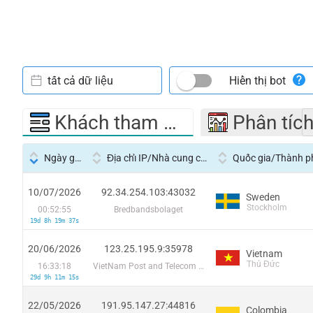
tất cả dữ liệu
Hiển thị bot
Khách tham quan
Phân tíc
Ngày giờ
Địa chỉ IP/Nhà cung cấp dịch vụ
Quốc gia/Thành p
10/07/2026
92.34.254.103:43032
Sweden
Stockholm
00:52:55
Bredbandsbolaget
19d 8h 19m 37s
20/06/2026
123.25.195.9:35978
Vietnam
Thủ Đức
16:33:18
VietNam Post and Telecom Corporation
29d 9h 11m 15s
22/05/2026
191.95.147.27:44816
Colombia