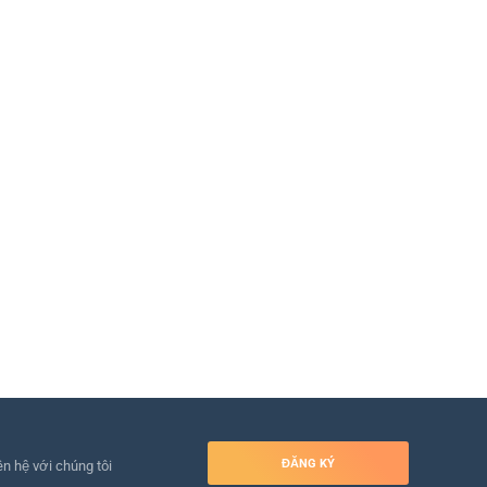
ĐĂNG KÝ
ên hệ với chúng tôi