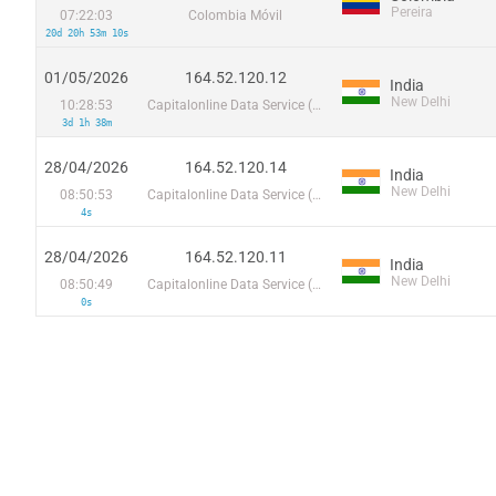
Pereira
07:22:03
Colombia Móvil
20d 20h 53m 10s
01/05/2026
164.52.120.12
India
New Delhi
10:28:53
Capitalonline Data Service (HK) Co
3d 1h 38m
28/04/2026
164.52.120.14
India
New Delhi
08:50:53
Capitalonline Data Service (HK) Co
4s
28/04/2026
164.52.120.11
India
New Delhi
08:50:49
Capitalonline Data Service (HK) Co
0s