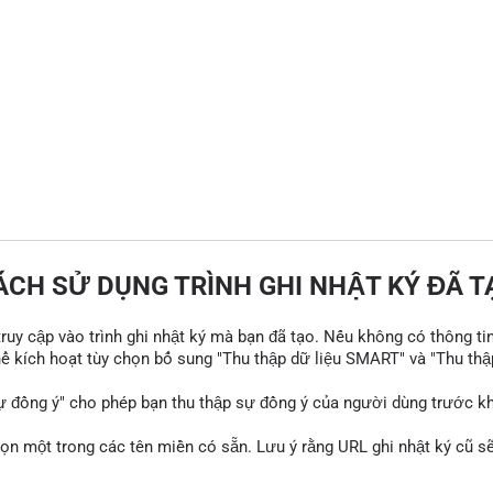
ÁCH SỬ DỤNG TRÌNH GHI NHẬT KÝ ĐÃ T
 truy cập vào trình ghi nhật ký mà bạn đã tạo. Nếu không có thông ti
thể kích hoạt tùy chọn bổ sung "Thu thập dữ liệu SMART" và "Thu thậ
ự đồng ý" cho phép bạn thu thập sự đồng ý của người dùng trước khi
họn một trong các tên miền có sẵn. Lưu ý rằng URL ghi nhật ký cũ 