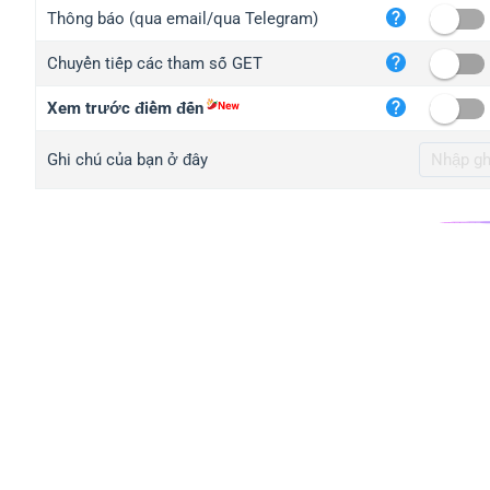
iplo
Thông báo (qua email/qua Telegram)
mape
Chuyển tiếp các tham số GET
iplo
2no.
Xem trước điểm đến
yip.
Ghi chú của bạn ở đây
iplo
iplo
iplo