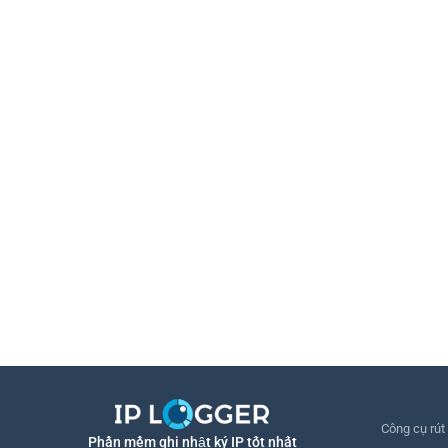
Công cụ rút
Phần mềm ghi nhật ký IP tốt nhất