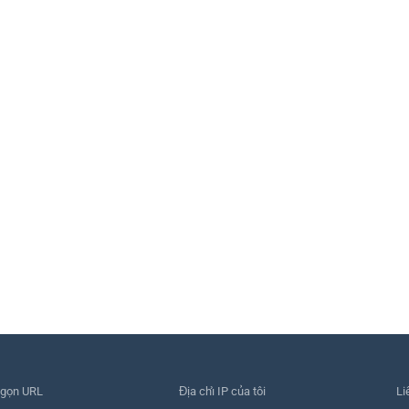
 gọn URL
Địa chỉ IP của tôi
Li