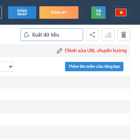
ĐĂNG
GIÁ
ĐĂNG KÝ
NHẬP
CẢ
Xuất dữ liệu
Chỉnh sửa URL chuyển hướng
Thêm tên miền của riêng bạn
de
de
de
de