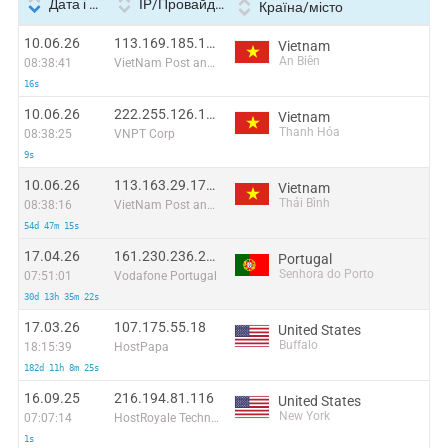
Дата і час
IP/Провайдер
Країна/місто
10.06.26
113.169.185.163:38939
Vietnam
An Biên
08:38:41
VietNam Post and Telecom Corporation
16s
10.06.26
222.255.126.136:34093
Vietnam
Thanh Hóa
08:38:25
VNPT Corp
9s
10.06.26
113.163.29.178:49630
Vietnam
Thái Bình
08:38:16
VietNam Post and Telecom Corporation
54d 47m 15s
17.04.26
161.230.236.208
Portugal
Senhora do Porto
07:51:01
Vodafone Portugal
30d 13h 35m 22s
17.03.26
107.175.55.18
United States
Buffalo
18:15:39
HostPapa
182d 11h 8m 25s
16.09.25
216.194.81.116
United States
New York
07:07:14
HostRoyale Technologies Pvt Ltd
1s