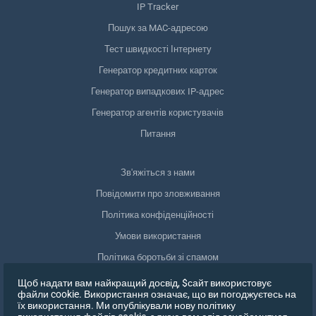
IP Tracker
Пошук за MAC-адресою
Тест швидкості Інтернету
Генератор кредитних карток
Генератор випадкових IP-адрес
Генератор агентів користувачів
Питання
Зв'яжіться з нами
Повідомити про зловживання
Політика конфіденційності
Умови використання
Політика боротьби зі спамом
Відповідність GDPR
Щоб надати вам найкращий досвід, $сайт використовує
файли cookie. Використання означає, що ви погоджуєтесь на
Видалити мої дані
їх використання. Ми опублікували нову політику