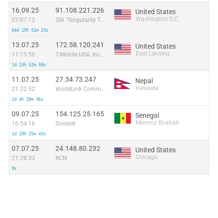
16.09.25
91.108.221.226
United States
Washington D.C.
07:07:13
SIA "Singularity Telecom"
64d 19h 51m 23s
13.07.25
172.58.120.241
United States
East Lansing
11:15:50
T-Mobile USA, Inc.
1d 13h 52m 58s
11.07.25
27.34.73.247
Nepal
Hetauda
21:22:52
WorldLink Communications
2d 4h 28m 36s
09.07.25
154.125.25.165
Senegal
Mermoz Boabab
16:54:16
Sonatel
1d 19h 25m 43s
07.07.25
24.148.80.232
United States
Chicago
21:28:33
RCN
0s