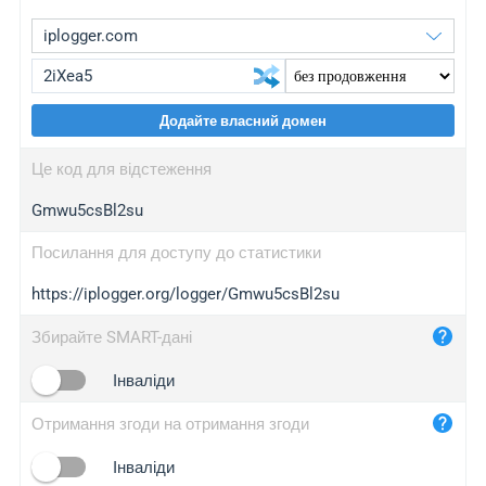
Додайте власний домен
iplogger.org
upgrade
Це код для відстеження
wl.gl
upgrade
Gmwu5csBl2su
ed.tc
upgrade
bc.ax
upgrade
Посилання для доступу до статистики
https://iplogger.org/logger/Gmwu5csBl2su
iplogger.com
maper.info
Збирайте SMART-дані
iplogger.co
Інваліди
2no.co
Отримання згоди на отримання згоди
yip.su
iplogger.info
Інваліди