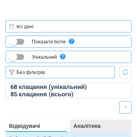
всі дані
Показати ботів
Унікальний
68
клацання (унікальний)
85
клацання (всього)
1
Відвідувачі
Аналітика