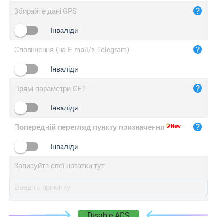
iplog.co
Збирайте дані GPS
iplogger.cn
Інваліди
Сповіщення (на E-mail/в Telegram)
Інваліди
Прямі параметри GET
Інваліди
Попередній перегляд пункту призначення
Інваліди
Записуйте свої нотатки тут
Disable ADS