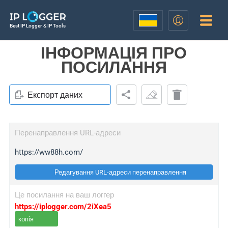
Best IP Logger & IP Tools
ІНФОРМАЦІЯ ПРО
ПОСИЛАННЯ
Експорт даних
Перенаправлення URL-адреси
https://ww88h.com/
Редагування URL-адреси перенаправлення
Це посилання на ваш логгер
https://iplogger.com/2iXea5
копія