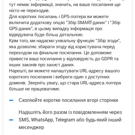
тут немає інформації, значить, на ваше посилання ще
ніхто не переходив.
Для коротких посилань і GPS-логгера ви можете
включити додаткову опцію "Збір SMART-даних" і "Збір
GPS-даних", в цьому випадку інформація про
відвідувача буде більш детальною.
Крім того, ми надаємо унікальну функцію "Збір згоди",
яка дозволяє збирати згоду від користувача перед
переходом на фінальне посилання. Це допоможе
привести ваші посилання у відповідність до GDPR та
інших законів про захист даних.
Нарешті, ви можете налаштувати URL-адресу вашого
короткого посилання і вибрати один з доступних
доменів. Зверніть увагу, що стара URL-адреса логгера
більше не працюватиме.
Скопіюйте коротке посилання вгорі сторінки
Надішліть його разом із повідомленням через
SMS, WhatsApp, Telegram або будь-який інший
месенджер